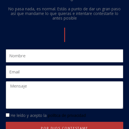
No pasa nada, es normal. Estás a punto de dar un gran paso
así que mandame lo que quieras e intentare contestarte lo
antes posible
He leído y acepto la
política de privacidad
POR DIOS CONTESTAME