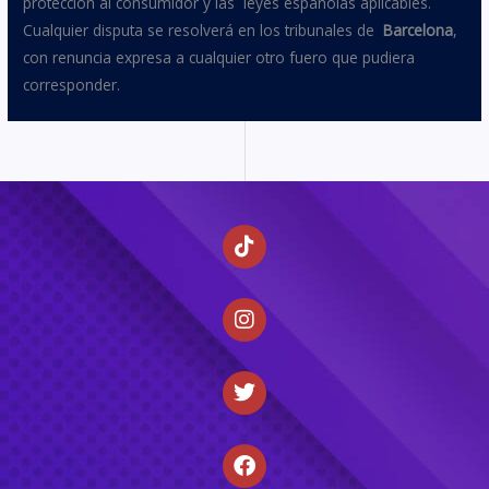
protección al consumidor y las leyes españolas aplicables.
Cualquier disputa se resolverá en los tribunales de
Barcelona
,
con renuncia expresa a cualquier otro fuero que pudiera
corresponder.