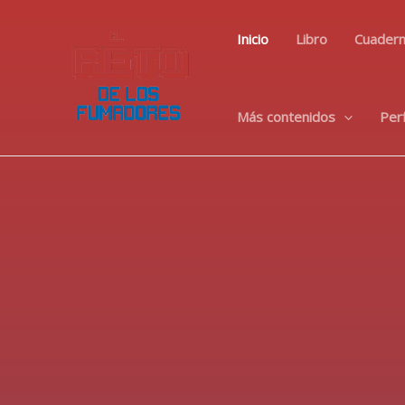
Ir
al
Inicio
Libro
Cuadern
contenido
Más contenidos
Per