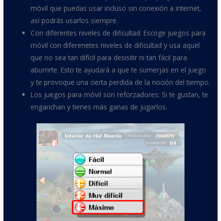
móvil que puedas usar incluso sin conexión a internet,
así podrás usarlos siempre.
Con diferentes niveles de dificultad: Escoge juegos para
móvil con diferenetes niveles de dificultad y usa aquel
que no sea tan difícil para desisitir ni tan fácil para
aburrirte. Esto te ayudará a que te sumerjas en el juego
y te provoque una cierta perdida de la noción del tiempo.
Los juegos para móvil son reforzadores: Si te gustan, te
enganchan y tienes más ganas de jugarlos.