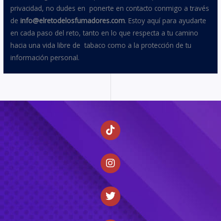
privacidad, no dudes en ponerte en contacto conmigo a través
de
info@elretodelosfumadores.com
. Estoy aquí para ayudarte
en cada paso del reto, tanto en lo que respecta a tu camino
hacia una vida libre de tabaco como a la protección de tu
información personal.