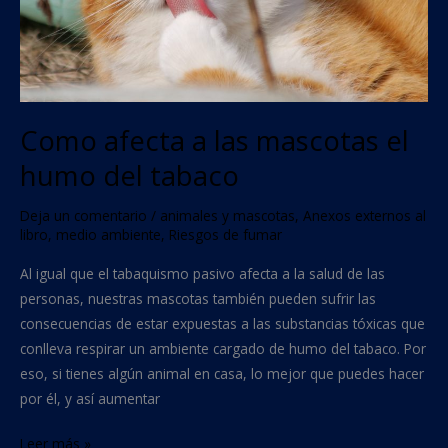
del
tabaco
Como afecta a las mascotas el
humo del tabaco
Deja un comentario
/
animales y mascotas
,
Anexos externos al
libro
,
medio ambiente
,
Riesgos de fumar
Al igual que el tabaquismo pasivo afecta a la salud de las
personas, nuestras mascotas también pueden sufrir las
consecuencias de estar expuestas a las substancias tóxicas que
conlleva respirar un ambiente cargado de humo del tabaco. Por
eso, si tienes algún animal en casa, lo mejor que puedes hacer
por él, y así aumentar
Leer más »