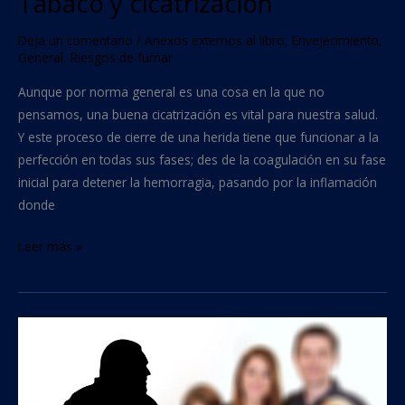
Tabaco y cicatrización
Deja un comentario
/
Anexos externos al libro
,
Envejecimiento
,
General
,
Riesgos de fumar
Aunque por norma general es una cosa en la que no
pensamos, una buena cicatrización es vital para nuestra salud.
Y este proceso de cierre de una herida tiene que funcionar a la
perfección en todas sus fases; des de la coagulación en su fase
inicial para detener la hemorragia, pasando por la inflamación
donde
Leer más »
Tabaco
y
demencia