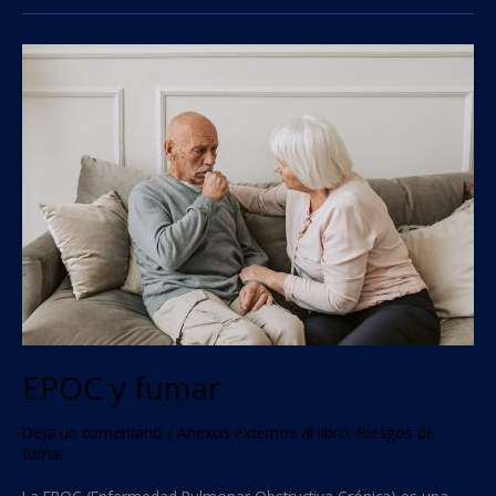
EPOC
y
fumar
EPOC y fumar
Deja un comentario
/
Anexos externos al libro
,
Riesgos de
fumar