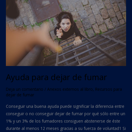
dejar
de
fumar
Ayuda para dejar de fumar
Deja un comentario
/
Anexos externos al libro
,
Recursos para
dejar de fumar
Conseguir una buena ayuda puede significar la diferencia entre
conseguir o no conseguir dejar de fumar por qué sólo entre un
1% y un 3% de los fumadores consiguen abstenerse de éste
durante al menos 12 meses gracias a su fuerza de voluntad1 Si