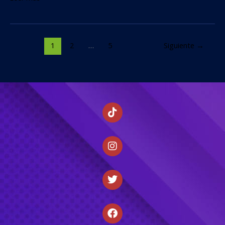
1
2
…
5
Siguiente
→