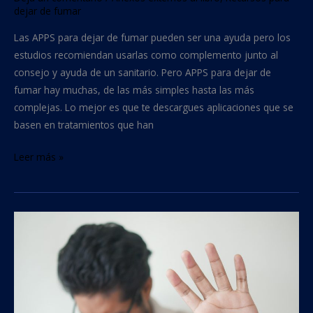
dejar de fumar
Las APPS para dejar de fumar pueden ser una ayuda pero los
estudios recomiendan usarlas como complemento junto al
consejo y ayuda de un sanitario. Pero APPS para dejar de
fumar hay muchas, de las más simples hasta las más
complejas. Lo mejor es que te descargues aplicaciones que se
basen en tratamientos que han
Leer más »
Tos
por
dejar
de
fumar