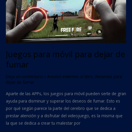
para
dejar
de
fumar
Juegos para móvil para dejar de
fumar
Deja un comentario
/
Anexos externos al libro
,
Recursos para
dejar de fumar
Aparte de las APPs, los juegos para móvil pueden serte de gran
ayuda para disminuir y superar los deseos de fumar. Esto es
por qué según parece la parte del cerebro que se dedica a
prestar atención y a disfrutar del videojuego, es la misma que
la que se dedica a crear tu malestar por