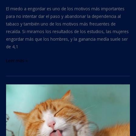
El miedo a engordar es uno de los motivos más importantes
para no intentar dar el paso y abandonar la dependencia al
tabaco y también uno de los motivos más frecuentes de
recaída. Si miramos los resultados de los estudios, las mujeres
engordar más que los hombres, y la ganancia medía suele ser
de 4,1
Leer más »
Como
afecta
a
las
mascotas
el
humo