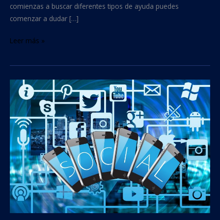
comienzas a buscar diferentes tipos de ayuda puedes
comenzar a dudar […]
Leer más »
Redes
sociales
para
dejar
de
fumar