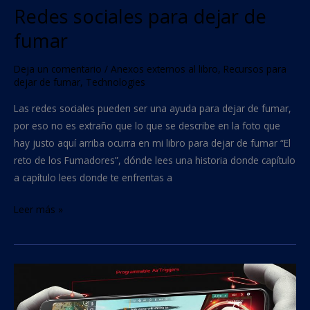
Redes sociales para dejar de
fumar
Deja un comentario
/
Anexos externos al libro
,
Recursos para
dejar de fumar
,
Technologies
Las redes sociales pueden ser una ayuda para dejar de fumar,
por eso no es extraño que lo que se describe en la foto que
hay justo aquí arriba ocurra en mi libro para dejar de fumar “El
reto de los Fumadores”, dónde lees una historia donde capítulo
a capítulo lees donde te enfrentas a
Leer más »
Juegos
para
móvil