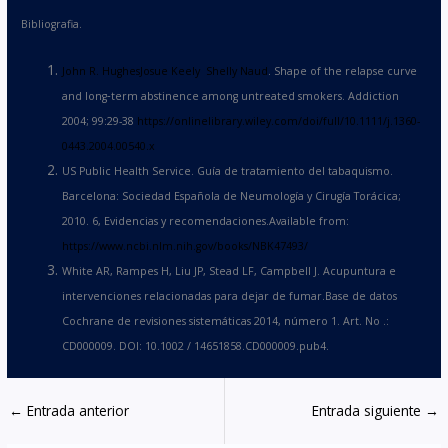
Bibliografia.
John R. Hughes
Josue Keely
Shelly Naud
. Shape of the relapse curve
and long‐term abstinence among untreated smokers. Addiction
2004; 99:29-38
https://onlinelibrary.wiley.com/doi/full/10.1111/j.1360-
0443.2004.00540.x
US Public Health Service. Guía de tratamiento del tabaquismo.
Barcelona: Sociedad Española de Neumología y Cirugía Torácica;
2010. 6, Evidencias y recomendaciones.Available from:
https://www.ncbi.nlm.nih.gov/books/NBK47493/
White AR, Rampes H, Liu JP, Stead LF, Campbell J. Acupuntura e
intervenciones relacionadas para dejar de fumar.Base de datos
Cochrane de revisiones sistemáticas 2014, número 1. Art. No .:
CD000009. DOI: 10.1002 / 14651858.CD000009.pub4.
←
Entrada anterior
Entrada siguiente
→