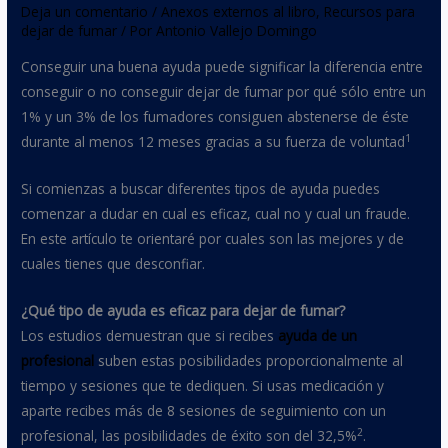
Deja un comentario
/
Anexos externos al libro
,
Recursos para
dejar de fumar
/ Por
Antonio Vallejo Domingo
Conseguir una buena ayuda puede significar la diferencia entre
conseguir o no conseguir dejar de fumar por qué sólo entre un
1% y un 3% de los fumadores consiguen abstenerse de éste
1
durante al menos 12 meses gracias a su fuerza de voluntad
Si comienzas a buscar diferentes tipos de ayuda puedes
comenzar a dudar en cual es eficaz, cual no y cual un fraude.
En este artículo te orientaré por cuales son las mejores y de
cuales tienes que desconfiar.
¿Qué tipo de ayuda es eficaz para dejar de fumar?
Los estudios demuestran que si recibes
ayuda de un
profesional
suben estas posibilidades proporcionalmente al
tiempo y sesiones que te dediquen. Si usas medicación y
aparte recibes más de 8 sesiones de seguimiento con un
2
profesional, las posibilidades de éxito son del 32,5%
.