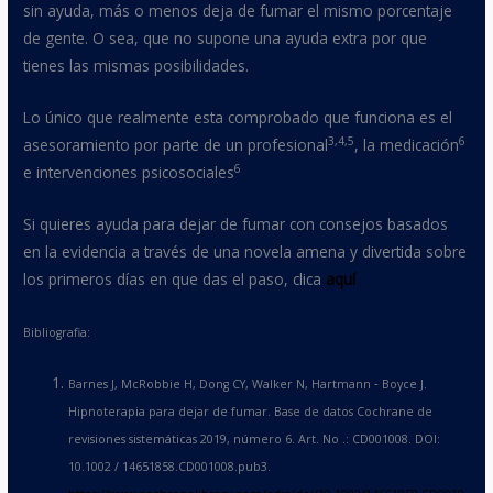
sin ayuda, más o menos deja de fumar el mismo porcentaje
de gente. O sea, que no supone una ayuda extra por que
tienes las mismas posibilidades.
Lo único que realmente esta comprobado que funciona es el
3,4,5
6
asesoramiento por parte de un profesional
, la medicación
6
e intervenciones psicosociales
Si quieres ayuda para dejar de fumar con consejos basados
en la evidencia a través de una novela amena y divertida sobre
los primeros días en que das el paso, clica
aquí
Bibliografia:
Barnes J, McRobbie H, Dong CY, Walker N, Hartmann ‐ Boyce J.
Hipnoterapia para dejar de fumar. Base de datos Cochrane de
revisiones sistemáticas 2019, número 6. Art. No .: CD001008. DOI:
10.1002 / 14651858.CD001008.pub3.