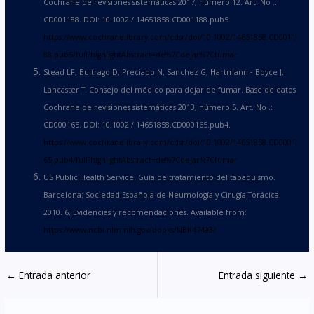
Cochrane de revisiones sistemáticas 2017, número 12. Art. No .:
CD001188. DOI: 10.1002 / 14651858.CD001188.pub5.
https://www.cochranelibrary.com/cdsr/doi/10.1002/14651858.CD0011
88.pub5/full?highlightAbstract=de%7Cdejar%7Cfumar
Stead LF, Buitrago D, Preciado N, Sanchez G, Hartmann ‐ Boyce J,
Lancaster T. Consejo del médico para dejar de fumar. Base de datos
Cochrane de revisiones sistemáticas 2013, número 5. Art. No .:
CD000165. DOI: 10.1002 / 14651858.CD000165.pub4.
https://www.cochranelibrary.com/cdsr/doi/10.1002/14651858.CD0001
65.pub4/full?highlightAbstract=de%7Cdejar%7Cfumar
US Public Health Service. Guía de tratamiento del tabaquismo.
Barcelona: Sociedad Española de Neumología y Cirugía Torácica;
2010. 6, Evidencias y recomendaciones. Available from:
https://www.ncbi.nlm.nih.gov/books/NBK47493/
←
Entrada anterior
Entrada siguiente
→