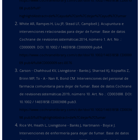
https://www.cochranelibrary.com/cdsr/doi/10.1002/14651858.CD0010
08.pub3/full?
highlightAbstract=de%7Cayuda%7Csin%7Cdejar%7Cayud%7Cfumar
White AR, Rampes H, Liu JP, Stead LF, Campbell J. Acupuntura e
intervenciones relacionadas para dejar de fumar. Base de datos
Cochrane de revisiones sistemáticas 2014, número 1. Art. No .:
CD000009. DOI: 10.1002 / 14651858.CD000009.pub4.
https://www.cochranelibrary.com/cdsr/doi/10.1002/14651858.CD0000
09.pub4/full#CD000009-sec-0076
Carson ‐ Chahhoud KV, Livingstone ‐ Banks J, Sharrad KJ, Kopsaftis Z,
Brinn MP, To ‐ A ‐ Nan R, Bond CM. Intervenciones del personal de
farmacia comunitaria para dejar de fumar. Base de datos Cochrane
de revisiones sistemáticas 2019, número 10. Art. No .: CD003698. DOI:
10.1002 / 14651858.CD003698.pub3.
https://www.cochranelibrary.com/cdsr/doi/10.1002/14651858.CD0036
98.pub3/full?highlightAbstract=de%7Cdejar%7Cfumar
Rice VH, Heath L, Livingstone ‐ Banks J, Hartmann ‐ Boyce J.
Intervenciones de enfermería para dejar de fumar. Base de datos