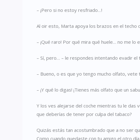
– ¡Pero si no estoy resfriado…!
Al oir esto, Marta apoya los brazos en el techo
– ¡Qué raro! Por qué mira qué huele… no me lo 
– Sí, pero… – le respondes intentando evadir el
– Bueno, o es que yo tengo mucho olfato, vete 
– ¡Y qué lo digas! ¡Tienes más olfato que un sab
Y los ves alejarse del coche mientras tu le das 
que deberías de tener por culpa del tabaco?
Quizás estás tan acostumbrado que a no ser que 
Como cuando quedaste con tu amigo el otro día, 