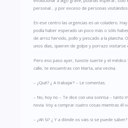
evolucionar a algo grave, podrías esperar, sólo
personal… y por exceso de personas visitánd
En ese centro las urgencias es un coladero. Ha
podía haber esperado un poco más o sólo haber 
de arroz hervido, pollo y pescado a la plancha.
unos días, quieren de golpe y porrazo visitarse 
Pero eso paso ayer, tuviste suerte y el médico t
calle, te encuentras con Marta, una vecina.
– ¿Qué? ¿ A trabajar? – Le comentas.
– No, hoy no – Te dice con una sonrisa – tanto 
novia. Voy a comprar cuatro cosas mientras él v
– ¿Ah Si? ¿ Y a dónde os vais si se puede saber?