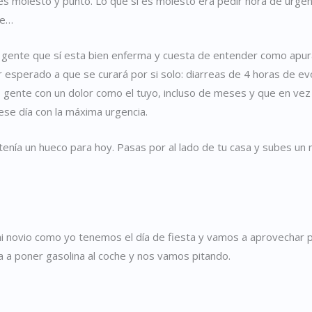
 es molesto y punto. Lo que sí es molesto era pedir hora de urgen
ose…
y gente que sí esta bien enferma y cuesta de entender como apur
esperado a que se curará por si solo: diarreas de 4 horas de ev
 O gente con un dolor como el tuyo, incluso de meses y que en vez
ese día con la máxima urgencia.
enía un hueco para hoy. Pasas por al lado de tu casa y subes un mo
mi novio como yo tenemos el día de fiesta y vamos a aprovechar p
a a poner gasolina al coche y nos vamos pitando.