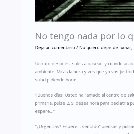
No tengo nada por lo q
Deja un comentario
/
No quiero dejar de fumar
,
Un rato después, sales a pasear
y cuando acaba
ambiente. Miras la hora y ves que ya vas justo 
salud pidiendo hora:
“¡Buenos días! Usted ha llamado al centro de sa
primaria, pulse 2. Si desea hora para pediatria 
espere…”
“¿Urgencias? Espere… sentado” piensas y pulsas 