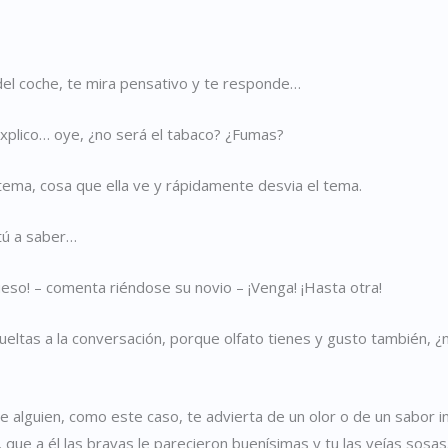
 del coche, te mira pensativo y te responde…
explico… oye, ¿no será el tabaco? ¿Fumas?
 tema, cosa que ella ve y rápidamente desvia el tema.
tú a saber…
ueso! – comenta riéndose su novio – ¡Venga! ¡Hasta otra!
vueltas a la conversación, porque olfato tienes y gusto también, 
alguien, como este caso, te advierta de un olor o de un sabor in
que a él las bravas le parecieron buenísimas y tu las veías sosas