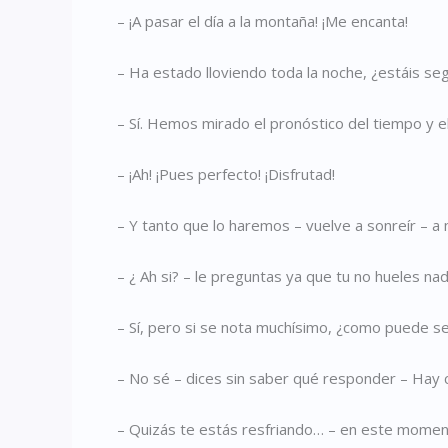
– ¡A pasar el día a la montaña! ¡Me encanta!
– Ha estado lloviendo toda la noche, ¿estáis seg
– Sí. Hemos mirado el pronóstico del tiempo y e
– ¡Ah! ¡Pues perfecto! ¡Disfrutad!
– Y tanto que lo haremos – vuelve a sonreír – a m
– ¿ Ah si? – le preguntas ya que tu no hueles nad
– Sí, pero si se nota muchísimo, ¿como puede se
– No sé – dices sin saber qué responder – Hay 
– Quizás te estás resfriando… – en este momento