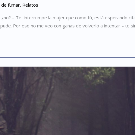
r de fumar
,
Relatos
r, ¿no? – Te interrumpe la mujer que como tú, está esperando cita
pude. Por eso no me veo con ganas de volverlo a intentar – te si