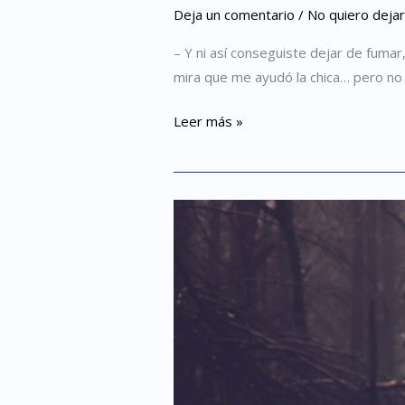
Deja un comentario
/
No quiero deja
– Y ni así conseguiste dejar de fuma
mira que me ayudó la chica… pero no 
Leer más »
Dejé
de
fumar
sin
ningún
tipo
de
ayuda