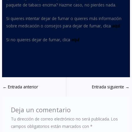
paquete de tabaco encima? Hazme caso, no pierdes nada.
Si quieres intentar dejar de fumar o quieres más información
sobre medicación o consejos para dejar de fumar, clica
aquí
Si no quieres dejar de fumar, clica
aquí
←
Entrada anterior
Entrada siguiente
→
Deja un comentario
Tu dirección de correo electrónico no será publicada.
Los
campos obligatorios están marcados con
*