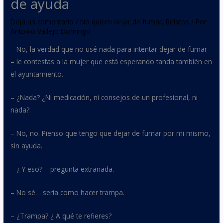
de ayuda
Deja un comentario
/
No quiero dejar de fumar
,
Relatos
/ Por
Antonio Vallejo Domingo
– No, la verdad que no usé nada para intentar dejar de fumar
– le contestas a la mujer que está esperando tanda también en
el ayuntamiento.
– ¿Nada? ¿Ni medicación, ni consejos de un profesional, ni
nada?.
– No, no. Pienso que tengo que dejar de fumar por mi mismo,
sin ayuda.
– ¿ Y eso? – pregunta extrañada.
– No sé… seria como hacer trampa.
– ¿Trampa? ¿ A qué te refieres?