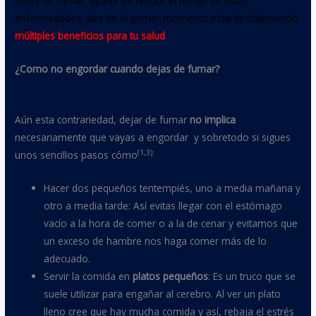
dejas de fumar, aparte de reducir el riesgo de estas
enfermedades, des de el primer momento estarás obteniendo
múltiples beneficios para tu salud
¿Como no engordar cuando dejas de fumar?
Aún esta contrariedad, dejar de fumar
no implica
necesariamente que vayas a engordar y sobretodo si sigues
(1,3
)
:
unos sencillos pasos cómo
Hacer dos pequeños tentempiés, uno a media mañana y
otro a media tarde: Así evitas llegar con el estómago
vacío a la hora de comer o a la de cenar y evitamos que
un exceso de hambre nos haga comer más de lo
adecuado.
Servir la comida en
platos peque
ñ
os
: Es un truco que se
suele utilizar para engañar al cerebro. Al ver un plato
lleno cree que hay mucha comida y así, rebaja el estrés