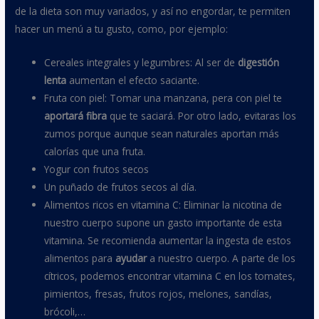
de la dieta son muy variados, y así no engordar, te permiten
hacer un menú a tu gusto, como, por ejemplo:
Cereales integrales y legumbres: Al ser de
digesti
ó
n
lenta
aumentan el efecto saciante.
Fruta con piel: Tomar una manzana, pera con piel te
aportar
á
fibra
que te saciará. Por otro lado, evitaras los
zumos porque aunque sean naturales aportan más
calorías que una fruta.
Yogur con frutos secos
Un puñado de frutos secos al día.
Alimentos ricos en vitamina C: Eliminar la nicotina de
nuestro cuerpo supone un gasto importante de esta
vitamina. Se recomienda aumentar la ingesta de estos
alimentos para
ayudar
a nuestro cuerpo. A parte de los
cítricos, podemos encontrar vitamina C en los tomates,
pimientos, fresas, frutos rojos, melones, sandías,
brócoli,…