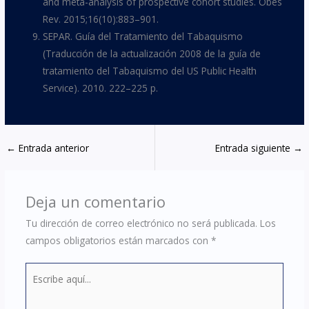
and meta-analysis of prospective cohort studies. Obes
Rev. 2015;16(10):883–901.
SEPAR. Guía del Tratamiento del Tabaquismo
(Traducción de la actualización 2008 de la guía de
tratamiento del Tabaquismo del US Public Health
Service). 2010. 222–225 p.
←
Entrada anterior
Entrada siguiente
→
Deja un comentario
Tu dirección de correo electrónico no será publicada.
Los
campos obligatorios están marcados con
*
Escribe
aquí...