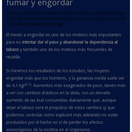
fumar y engordar
Deja un comentario
/
Anexos externos al libro
,
Envejecimiento
,
General
,
No quiero dejar de fumar
,
nutrición
,
Riesgos de fumar
/ Por
Antonio Vallejo Domingo
El miedo a engordar es uno de los motivos más importantes
para no
intentar dar el paso y abandonar la dependencia al
tabaco
y también uno de los motivos más frecuentes de
recaída.
Si miramos los resultados de los estudios, las mujeres
engordar más que los hombres, y la ganancia medía suele ser
(2,3
)
de 4,1 kgr
. Aumentos más exagerados de peso, tienen más
a ver con cambios drásticos en la dieta, con un elevado
aumento de las kcal consumidas diariamente que, aunque
dejar el tabaco será el propulsor de estos cambios (y que
podemos controlar como explicaré más adelante) no están
producidos por el hecho en sí de perder los efectos
anorexígenos de la nicotina en el organismo.