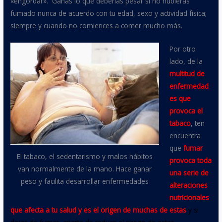
«engordar». Ganas lo que deberías pesar si no hubieras
fumado nunca de acuerdo con tu edad, sexo y actividad física;
siempre y cuando no comiences a comer mucho más.
Por otro
lado, de la
multitud de
enfermedad
es que
provoca el
tabaco
, ten
encuentra
que
fumar
El tabaco, el sedentarismo y malos hábitos
provoca toda
van normalmente de la mano. Hace ganar
una serie de
peso y facilita desarrollar enfermedades
alteraciones
nutricionales
que afecta a tu salud y es el origen de muchas de estas
y
si