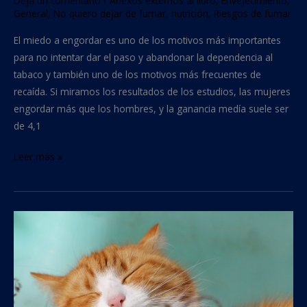
Deja un comentario
/
Anexos externos al libro
,
Envejecimiento
,
General
,
No quiero dejar de fumar
,
nutrición
,
Riesgos de fumar
El miedo a engordar es uno de los motivos más importantes
para no intentar dar el paso y abandonar la dependencia al
tabaco y también uno de los motivos más frecuentes de
recaída. Si miramos los resultados de los estudios, las mujeres
engordar más que los hombres, y la ganancia medía suele ser
de 4,1
Leer más »
Como
afecta
a
las
mascotas
el