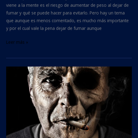
viene a la mente es el riesgo de aumentar de peso al dejar de
fumar y qué se puede hacer para evitarlo. Pero hay un tema
que aunque es menos comentado, es mucho más importante
y por el cual vale la pena dejar de fumar aunque
Leer más »
Primeros
síntomas
que
provoca
el
tabaco
en
tu
salud