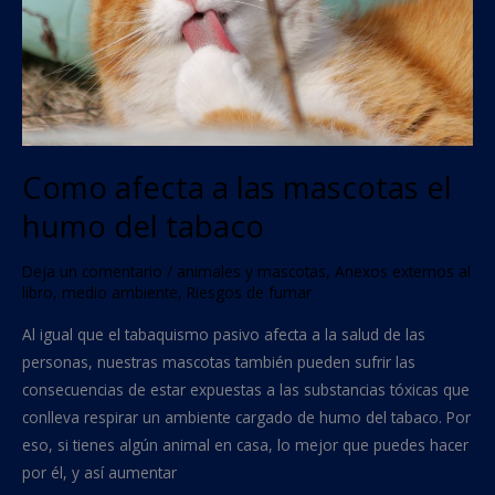
humo
del
tabaco
Como afecta a las mascotas el
humo del tabaco
Deja un comentario
/
animales y mascotas
,
Anexos externos al
libro
,
medio ambiente
,
Riesgos de fumar
Al igual que el tabaquismo pasivo afecta a la salud de las
personas, nuestras mascotas también pueden sufrir las
consecuencias de estar expuestas a las substancias tóxicas que
conlleva respirar un ambiente cargado de humo del tabaco. Por
eso, si tienes algún animal en casa, lo mejor que puedes hacer
por él, y así aumentar