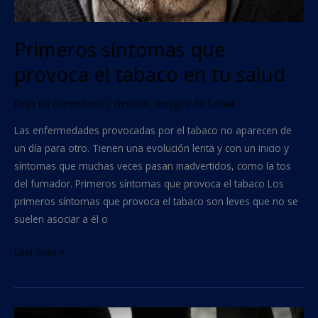
Primeros síntomas que
provoca el tabaco en tu salud
Deja un comentario
/
General
,
Riesgos de fumar
Las enfermedades provocadas por el tabaco no aparecen de
un día para otro. Tienen una evolución lenta y con un inicio y
síntomas que muchas veces pasan inadvertidos, como la tos
del fumador. Primeros síntomas que provoca el tabaco Los
primeros síntomas que provoca el tabaco son leves que no se
suelen asociar a él o
Leer más »
Tipos