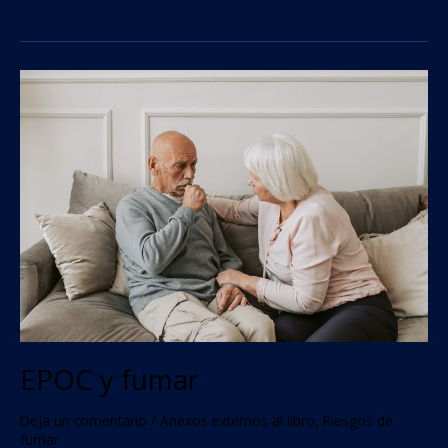
EPOC
y
fumar
EPOC y fumar
Deja un comentario
/
Anexos externos al libro
,
Riesgos de
fumar