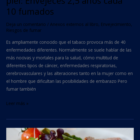
piel: Envejeces 2,5 años cada
10 fumados
Deja un comentario
/
Anexos externos al libro
,
Envejecimiento
,
Riesgos de fumar
Es ampliamente conocido que el tabaco provoca más de 40
enfermedades diferentes. Normalmente se suele hablar de las
más nocivas y mortales para la salud, cómo multitud de
diferentes tipos de cáncer, enfermedades respiratorias,
cerebrovasculares y las alteraciones tanto en la mujer como en
el hombre que dificultan las posibilidades de embarazo Pero
fumar también
Leer más »
Alteraciones
nutricionales