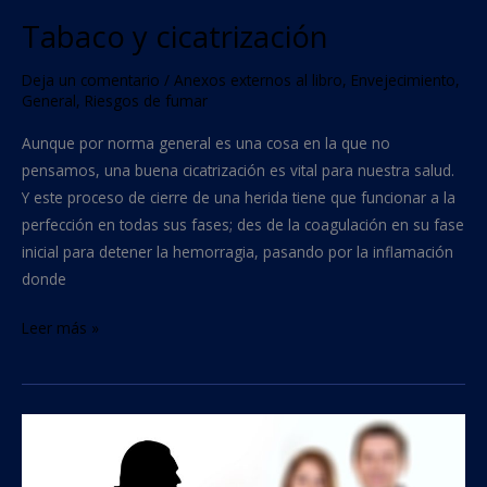
Tabaco y cicatrización
Deja un comentario
/
Anexos externos al libro
,
Envejecimiento
,
General
,
Riesgos de fumar
Aunque por norma general es una cosa en la que no
pensamos, una buena cicatrización es vital para nuestra salud.
Y este proceso de cierre de una herida tiene que funcionar a la
perfección en todas sus fases; des de la coagulación en su fase
inicial para detener la hemorragia, pasando por la inflamación
donde
Leer más »
Tabaco
y
demencia