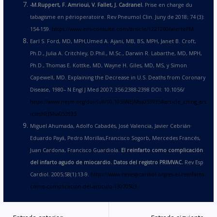
-M.
Ruppert, F.
Amrioui, V.
Fallet, J.
Cadranel.
Prise en charge du
tabagisme en périoperatoire. Rev Pneumol Clin. Juny de 2018; 74 (3):
154-159.
https://www.em-consulte.com/article/1221260/alertePM
Earl S. Ford, MD, MPH,Umed A. Ajani, MB, BS, MPH, Janet B. Croft,
Ph.D., Julia A. Critchley, D.Phil., M.Sc., Darwin R. Labarthe, MD, MPH,
Ph.D., Thomas E. Kottke, MD, Wayne H. Giles, MD, MS, y Simon
Capewell, MD. Explaining the Decrease in U.S. Deaths from Coronary
Disease, 1980– N Engl J Med 2007; 356:2388-2398 DOI: 10.1056/
https://www.nejm.org/doi/full/10.1056NEJMsa053935#article_citing_art
iclesNEJMsa053935
,
Miguel Ahumada, Adolfo Cabadés, José Valencia, Javier Cebrián
Eduardo Payá, Pedro Morillas,Francisco Sogorb, Mercedes Francés,
Juan Cardona, Francisco Guardiola.
El reinfarto como complicaci
ó
n
del infarto agudo de miocardio. Datos del registro PRIMVAC.
Rev Esp
Cardiol. 2005;58(1):13-9.
https://www.revespcardiol.org/es-el-reinfarto-
como-complicacion-del-articulo-13070503