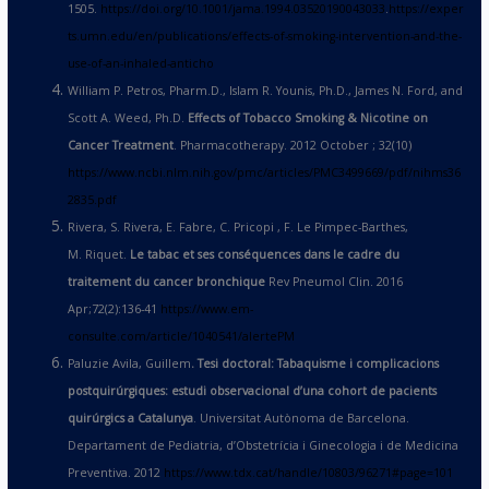
1505.
https://doi.org/10.1001/jama.1994.03520190043033
.
https://exper
ts.umn.edu/en/publications/effects-of-smoking-intervention-and-the-
use-of-an-inhaled-anticho
William P. Petros, Pharm.D., Islam R. Younis, Ph.D., James N. Ford, and
Scott A. Weed, Ph.D.
Effects of Tobacco Smoking & Nicotine on
Cancer Treatment
. Pharmacotherapy. 2012 October ; 32(10)
https://www.ncbi.nlm.nih.gov/pmc/articles/PMC3499669/pdf/nihms36
2835.pdf
Rivera, S. Rivera, E. Fabre, C. Pricopi , F. Le Pimpec-Barthes,
M. Riquet.
Le tabac et ses cons
é
quences dans le cadre du
traitement du cancer bronchique
Rev Pneumol Clin. 2016
Apr;72(2):136-41
https://www.em-
consulte.com/article/1040541/alertePM
Paluzie Avila, Guillem
. Tesi doctoral: Tabaquisme i complicacions
postquir
ú
rgiques: estudi observacional d’una cohort de pacients
quir
ú
rgics a Catalunya
. Universitat Autònoma de Barcelona.
Departament de Pediatria, d’Obstetrícia i Ginecologia i de Medicina
Preventiva. 2012
https://www.tdx.cat/handle/10803/96271#page=101