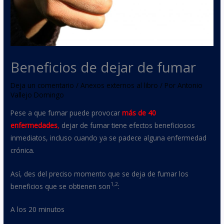
Beneficios de dejar de fumar
Deja un comentario
/
Anexos externos al libro
/ Por
Antonio
Vallejo Domingo
Pese a que fumar puede provocar
más de 40
enfermedades
,
dejar de fumar tiene efectos beneficiosos
inmediatos, incluso cuando ya se padece alguna enfermedad
crónica.
Así, des del preciso momento que se deja de fumar los
1,2
beneficios que se obtienen son
:
A los 20 minutos