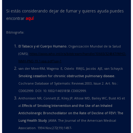
Si estás considerando dejar de fumar y quieres ayuda puedes
encontrar
aquí
Bibliografia:
El Tabaco y el Cuerpo Humano.
Organización Mundial de la Salud
(OMS).
https://apps.who.int/iris/bitstream/handle/10665/324847/WHO-
NMH-PND-19.1-spa.pdf?ua=1
van der MeerRM, Wagena E, Ostelo RWJG, Jacobs AJE, van Schayck
Smoking cessation for chronic obstructive pulmonary disease.
Cochrane Database of Systematic Reviews 2003, Issue 2. Art. No.:
CD002999. DOI: 10.1002/14651858.CD002999.
Anthonisen NR, Connett JE, Kiley JP, Altose MD, Bailey WC, Buist AS et
al.
Effects of Smoking Intervention and the Use of an Inhaled
Anticholinergic Bronchodilator on the Rate of Decline of FEV1:
The
Lung Health Study
. JAMA: The Journal of the American Medical
Association. 1994 Nov;272(19):1497-