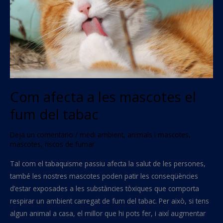
el
fum
del
tabac
Com afecta a les mascotes el
fum del tabac
Deja un comentario
/
medi ambient
,
animals i mascotes
,
mascotes
,
riscos de fumar
Tal com el tabaquisme passiu afecta la salut de les persones,
també les nostres mascotes poden patir les conseqüències
d’estar exposades a les substàncies tòxiques que comporta
respirar un ambient carregat de fum del tabac. Per això, si tens
algun animal a casa, el millor que hi pots fer, i així augmentar