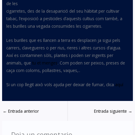
de les
cigarretes, des de la desaparició del seu hàbitat per cultivar
tabac, l’exposició a pesticides d’aquests cultius com també, a
les burilles una vegada consumides les cigarretes.
Les burilles que es llancen a terra es desplacen ja sigui pels
carrers, clavegueres o per rius, rieres i altres cursos d’aigua.
Així es contaminen sòls, plantes i poden ser ingerits per
animals, que
tu et menges
. Com poden ser peixos, preses de
caça com coloms, pollastres, vaques,..
Si un cop llegit això vols ajuda per deixar de fumar, clica
aquí
←
Entrada anterior
Entrada siguiente
→
Deja un comentario