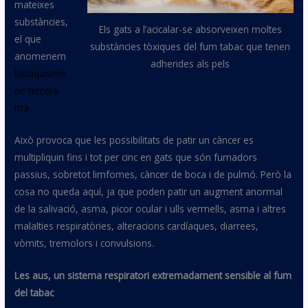
mateixes
substàncies,
Els gats a l’acicalar-se absorveixen moltes
el que
substàncies tòxiques del fum tabac que tenen
anomenem
adherides als pels
tabaquisme
de tercera
mà
Això provoca que les possibilitats de patir un càncer es
multipliquin fins i tot per cinc en gats que són fumadors
passius, sobretot limfomes, càncer de boca i de pulmó. Però la
cosa no queda aquí, ja que poden patir un augment anormal
de la salivació, asma, picor ocular i ulls vermells, asma i altres
malalties respiratòries, alteracions cardíaques, diarrees,
vòmits, tremolors i convulsions.
Les aus, un sistema respiratori extremadament sensible al fum
del tabac