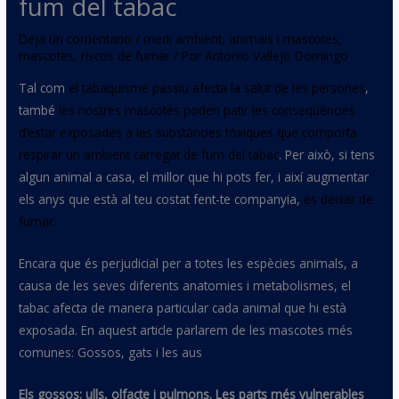
fum del tabac
Deja un comentario
/
medi ambient
,
animals i mascotes
,
mascotes
,
riscos de fumar
/ Por
Antonio Vallejo Domingo
Tal com
el tabaquisme passiu afecta la salut de les persones
,
també
les nostres mascotes poden patir les conseqüències
d’estar exposades a les substàncies tòxiques que comporta
respirar un ambient carregat de fum del tabac
. Per això, si tens
algun animal a casa, el millor que hi pots fer, i així augmentar
els anys que està al teu costat fent-te companyia,
és deixar de
fumar.
Encara que és perjudicial per a totes les espècies animals, a
causa de les seves diferents anatomies i metabolismes, el
tabac afecta de manera particular cada animal que hi està
exposada. En aquest article parlarem de les mascotes més
comunes: Gossos, gats i les aus
Els gossos: ulls, olfacte i pulmons. Les parts més vulnerables