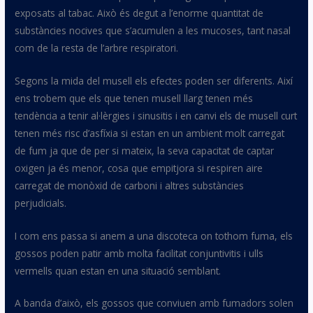
exposats al tabac. Això és degut a l’enorme quantitat de
substàncies nocives que s’acumulen a les mucoses, tant nasal
com de la resta de l’arbre respiratori.
Segons la mida del musell els efectes poden ser diferents. Així
ens trobem que els que tenen musell llarg tenen més
tendència a tenir al·lèrgies i sinusitis i en canvi els de musell curt
tenen més risc d’asfíxia si estan en un ambient molt carregat
de fum ja que de per si mateix, la seva capacitat de captar
oxigen ja és menor, cosa que empitjora si respiren aire
carregat de monòxid de carboni i altres substàncies
perjudicials.
I com ens passa si anem a una discoteca on tothom fuma, els
gossos poden patir amb molta facilitat conjuntivitis i ulls
vermells quan estan en una situació semblant.
A banda d’això, els gossos que conviuen amb fumadors solen