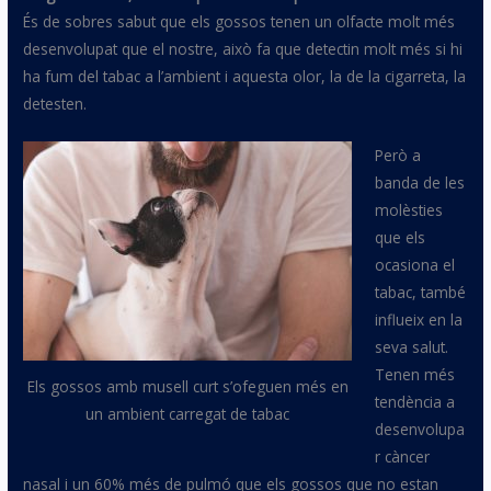
És de sobres sabut que els gossos tenen un olfacte molt més
desenvolupat que el nostre, això fa que detectin molt més si hi
ha fum del tabac a l’ambient i aquesta olor, la de la cigarreta, la
detesten.
Però a
banda de les
molèsties
que els
ocasiona el
tabac, també
influeix en la
seva salut.
Tenen més
Els gossos amb musell curt s’ofeguen més en
tendència a
un ambient carregat de tabac
desenvolupa
r càncer
nasal i un 60% més de pulmó que els gossos que no estan