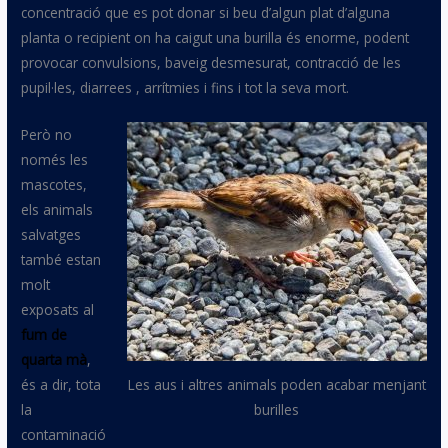
concentració que es pot donar si beu d’algun plat d’alguna
planta o recipient on ha caigut una burilla és enorme, podent
provocar convulsions, baveig desmesurat, contracció de les
pupil·les, diarrees , arrítmies i fins i tot la seva mort.
Però no
només les
mascotes,
els animals
salvatges
també estan
molt
exposats al
fum de
quarta mà
,
és a dir, tota
Les aus i altres animals poden acabar menjant
la
burilles
contaminació