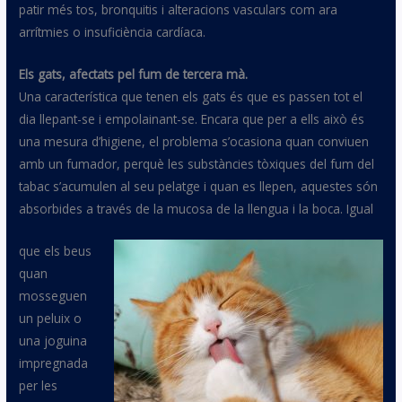
patir més tos, bronquitis i alteracions vasculars com ara
arrítmies o insuficiència cardíaca.
Els gats, afectats pel fum de tercera mà.
Una característica que tenen els gats és que es passen tot el
dia llepant-se i empolainant-se. Encara que per a ells això és
una mesura d’higiene, el problema s’ocasiona quan conviuen
amb un fumador, perquè les substàncies tòxiques del fum del
tabac s’acumulen al seu pelatge i quan es llepen, aquestes són
absorbides a través de la mucosa de la llengua i la boca. Igual
que els beus
quan
mosseguen
un peluix o
una joguina
impregnada
per les