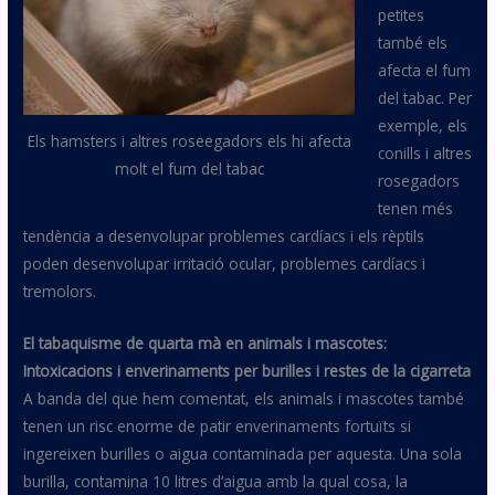
petites
també els
afecta el fum
del tabac. Per
exemple, els
Els hamsters i altres roseegadors els hi afecta
conills i altres
molt el fum del tabac
rosegadors
tenen més
tendència a desenvolupar problemes cardíacs i els rèptils
poden desenvolupar irritació ocular, problemes cardíacs i
tremolors.
El tabaquisme de quarta mà en animals i mascotes:
Intoxicacions i enverinaments per burilles i restes de la cigarreta
A banda del que hem comentat, els animals i mascotes també
tenen un risc enorme de patir enverinaments fortuïts si
ingereixen burilles o aigua contaminada per aquesta. Una sola
burilla, contamina 10 litres d’aigua amb la qual cosa, la