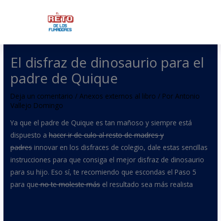
Ir
al
contenido
El disfraz de dinosaurio para el
padre de Quique
Deja un comentario
/
Anexos externos al libro
/ Por
Antonio
Vallejo Domingo
Ya que el padre de Quique es tan mañoso y siempre está
dispuesto a
hacer ir de culo al resto de madres y
padres
innovar en los disfraces de colegio, dale estas sencillas
instrucciones para que consiga el mejor disfraz de dinosaurio
para su hijo. Eso sí, te recomiendo que escondas el Paso 5
para que
no te moleste más
el resultado sea más realista