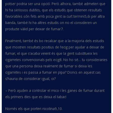
potser podria ser una opció. Però alhora, també admeten que
hi ha seriosos dubtes, que els estudis que obtenen resultats
favorables són fets amb poca gent
ia
curt
termini5,6i
per
altra
banda, també hi ha altres estudis on no el consideren un
producte vàlid per deixar de
fumar7
.
Finalment, també és bo recalcar que a la majoria dels estudis
que mostren resultats positius de l’
ecig
per ajudar a deixar de
fumar, el que s’acaba veient és que la gent substitueix les
cigarretes convencionals pels
ecig8
. No ho sé… tu consideraries
que una persona deixa realment de fumar si deixa les
cigarretes i es passa a fumar en pipa? Doncs en aquest cas
s’hauria de considerar igual, oi?
– Però ajuden a controlar el mico i les ganes de fumar durant
els primers dies que es deixa el tabac!
Només els que porten
nicotina9,10
.