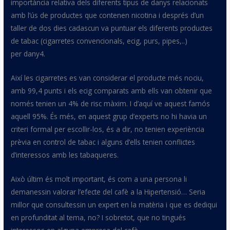
importància relativa dels diferents tipus de danys relacionats
amb l’ús de productes que contenen nicotina i després d’un
taller de dos dies cadascun va puntuar els diferents productes
de tabac (cigarretes convencionals,
ecig
, purs, pipes,
..
)
per
dany4
.
Així les cigarretes es van considerar el producte més nociu,
amb 99,4 punts i els
ecig
comparats amb ells van obtenir que
només tenien un 4% de risc màxim. I d’aquí ve aquest famós
aquell 95%.
És més
, en aquest grup d’experts no hi havia un
criteri formal per escollir-los, és a dir, no tenien experiència
prèvia en control de tabac i alguns d’ells tenien conflictes
d’interessos amb les tabaqueres.
Això últim és molt important, és com a una persona li
demanessin valorar l’efecte del cafè a la Hipertensió… Seria
millor que consultessin un expert en la matèria i que es dediqui
en profunditat al tema, no? I sobretot, que no tingués