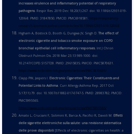
increases virulence and inflammatory potential of respiratory
pathogens
. Respir Res. 2019 Dec 18;20(1):267. doi: 10.1186/s12931-019-
1206-8. PMID: 31847850; PMCID: PMC6918581.
https://respiratory-
research.biomedcentral.com/articles/10.1186/s12931-019-1206-8
Higham A, Bostock D, Booth G, Dungwa JV, Singh D.
The effect of
electronic cigarette and tobacco smoke exposure on COPD
bronchial epithelial cell inflammatory responses.
Int J Chron
Obstruct Pulmon Dis. 2018 Mar 23;13:989-1000. doi:
10.2147/COPD.S157728. PMID: 29615835; PMCID: PMC5870631.
https://www.ncbi.nlm.nih.gov/pmc/articles/PMC5870631/
Clapp PW, Jaspers I.
Electronic Cigarettes: Their Constituents and
Potential Links to Asthma
. Curr Allergy Asthma Rep. 2017 Oct
5;17(11):79. doi: 10.1007/s11882-017-0747-5. PMID: 28983782; PMCID:
PMC5995565.
https://www.ncbi.nlm.nih.gov/pmc/articles/PMC5995565/
Amato L, Cruciani F, Solimini R, Barca A, Pacifici R, Davoli M.
Effetti
delle sigarette elettroniche sulla salute: una revisione sistematica
delle prove disponibili
[Effects of electronic cigarettes on health: a