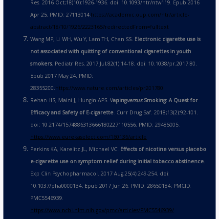
Res. 2016 Oct;18(10):1926-1936. doi: 10.1093/ntr/ntw119. Epub 2016
Apr 25. PMID: 27113014.
https://academic.oup.com/ntr/article-
abstract/18/10/1926/2223165?redirectedFrom=fulltext
Wang MP, Li WH, Wu Y, Lam TH, Chan SS.
Electronic cigarette use is
not associated with quitting of conventional cigarettes in youth
smokers
. Pediatr Res. 2017 Jul;82(1):14-18. doi: 10.1038/pr.2017.80.
Epub 2017 May 24. PMID:
28355200.
https://www.nature.com/articles/pr201780
Rehan HS, Maini J, Hungin APS. V
aping
versus
Smoking: A Quest for
Efficacy and Safety of E-cigarette
. Curr Drug Saf. 2018;13(2):92-101.
doi: 10.2174/1574886313666180227110556. PMID: 29485005.
https://www.eurekaselect.com/160136/article
Perkins KA, Karelitz JL, Michael VC.
Effects of nicotine versus placebo
e-cigarette use on symptom relief during initial tobacco abstinence
.
Exp Clin Psychopharmacol. 2017 Aug;25(4):249-254. doi:
10.1037/pha0000134. Epub 2017 Jun 26. PMID: 28650184; PMCID:
PMC5546939.
https://www.ncbi.nlm.nih.gov/pmc/articles/PMC5546939/