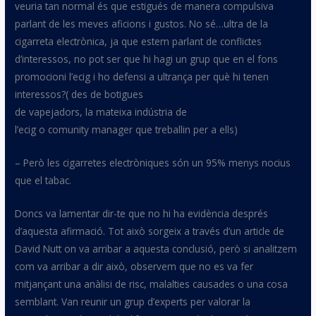
veuria tan normal és que estigués de manera compulsiva
parlant de les meves aficions i gustos. No sé
…ultra
de la
cigarreta electrònica, ja que estem parlant de conflictes
d’interessos, no pot ser que hi hagi un grup que en el fons
promocioni l’
ecig
i ho defensi a ultrança per què hi tenen
interessos?
(
des de botigues
de
vapejadors
, la mateixa indústria de
l’
ecig
o
comunity
manager
que treballin per a ells
)
– Però les cigarretes electròniques són un 95% menys nocius
que el tabac.
Doncs va lamentar dir-te que no hi ha evidència després
d’aquesta afirmació. Tot això sorgeix a través d’un article de
David
Nutt
on va arribar a aquesta conclusió, però si analitzem
com va arribar a dir això, observem que no es va fer
mitjançant una anàlisi de risc, malalties causades o una cosa
semblant. Van reunir un grup d’experts per valorar la