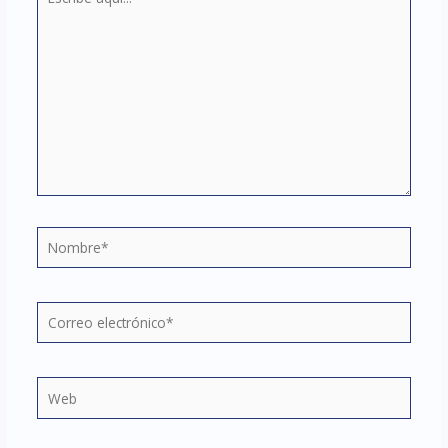
aquí...
Nombre*
Correo
electrónico*
Web