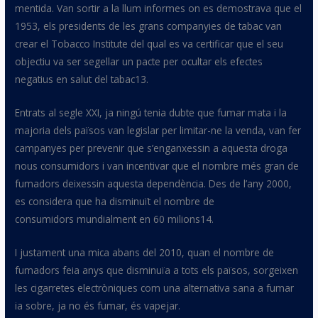
mentida. Van sortir a la llum
informes
on es demostrava que el
1953, els presidents de les grans companyies de tabac van
crear el
Tobacco
Institute
del qual es va certificar que el seu
objectiu va ser segellar un pacte per ocultar els efectes
negatius en salut del
tabac13
.
Entrats al segle XXI, ja ningú tenia dubte
que
fumar mata i la
majoria dels països van legislar per limitar-ne la venda, van fer
campanyes per prevenir que s’enganxessin a aquesta droga
nous consumidors i van incentivar que el nombre més gran de
fumadors deixessin aquesta dependència. Des de l’any 2000,
es considera que ha disminuït el nombre de
consumidors mundialment en 60
milions14
.
I justament una mica abans del 2010, quan el nombre de
fumadors feia anys que disminuïa a tots els països, sorgeixen
les cigarretes electròniques com una alternativa sana a
fumar
ia
sobre, ja no és fumar, és
vapejar
.