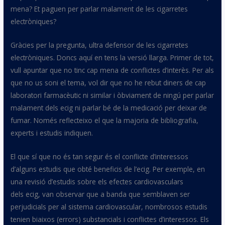
mena? Et paguen per parlar malament de les cigarretes
electròniques?
Gràcies per la pregunta, ultra defensor de les cigarretes
electròniques. Doncs aquí en tens la versió llarga. Primer de tot,
vull apuntar que no tinc cap mena de conflictes d’interès. Per als
que no us soni el tema, vol dir que no he rebut diners de cap
laboratori farmacèutic ni similar i òbviament de ningú per parlar
malament dels
ecig
ni parlar bé de la medicació per deixar de
fumar. Només reflecteixo el que la majoria de bibliografia,
experts i estudis indiquen.
El que sí que no és tan segur és el conflicte d’interessos
d’alguns estudis que obté beneficis de l’
ecig
. Per exemple, en
una revisió d’estudis sobre els efectes cardiovasculars
dels
ecig
, van observar que a banda que semblaven ser
perjudicials per al sistema cardiovascular, nombrosos estudis
tenien biaixos (errors) substancials i conflictes d’interessos. Els