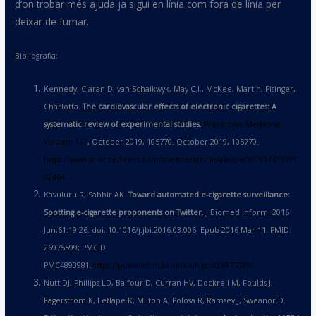
d’on trobar més ajuda ja sigui en línia com fora de línia per
deixar de fumar.
Bibliografia:
Kennedy, Ciaran D, van Schalkwyk, May C.I., McKee, Martin, Pisinger,
Charlotta.
The cardiovascular effects of electronic cigarettes: A
systematic review of experimental studies
.
Preventive Medicine
Volume 127
, October 2019, 105770. October 2019, 105770.
https://www.sciencedirect.com/science/article/abs/pii/S00917435193
02464
Kavuluru R, Sabbir AK.
Toward automated e-cigarette surveillance:
Spotting e-cigarette proponents on Twitter
. J Biomed Inform. 2016
Jun;61:19-26. doi: 10.1016/j.jbi.2016.03.006. Epub 2016 Mar 11. PMID:
26975599; PMCID:
PMC4893981.
https://pubmed.ncbi.nlm.nih.gov/26975599/
Nutt DJ, Phillips LD, Balfour D, Curran HV, Dockrell M, Foulds J,
Fagerstrom K, Letlape K, Milton A, Polosa R, Ramsey J, Sweanor D.