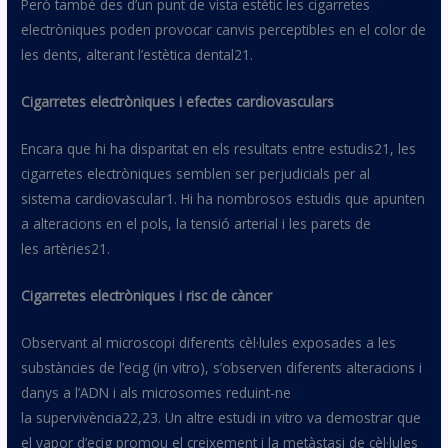
Però també des d’un punt de vista estètic les cigarretes
electròniques poden provocar canvis perceptibles en el color de
les dents, alterant l’estètica
dental21
.
Cigarretes electròniques i efectes cardiovasculars
Encara que hi ha disparitat en els resultats entre
estudis21
, les
cigarretes electròniques semblen ser perjudicials per al
sistema
cardiovascular1
. Hi ha nombrosos estudis que apunten
a alteracions en el pols, la tensió arterial i les parets de
les
artèries21
.
Cigarretes electròniques i risc de càncer
Observant al microscopi diferents cèl·lules exposades a les
substàncies de l’
ecig
(in vitro), s’observen diferents alteracions i
danys a l’ADN i als microsomes reduint-ne
la
supervivència22,23
. Un altre estudi in vitro va demostrar que
el vapor d’
ecig
promou el creixement i la metàstasi de cèl·lules