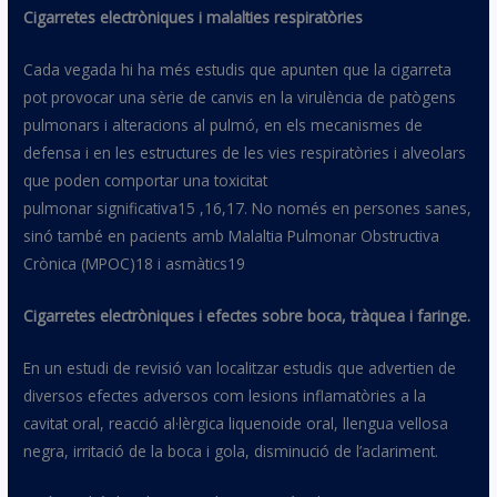
Cigarretes electròniques i malalties respiratòries
Cada vegada hi ha més estudis que apunten que la cigarreta
pot provocar una sèrie de canvis en la virulència de patògens
pulmonars i alteracions al pulmó, en els mecanismes de
defensa i en les estructures de les vies respiratòries i alveolars
que poden comportar una toxicitat
pulmonar
significativa15
,
16,17. No només en persones sanes,
sinó també en pacients amb Malaltia Pulmonar Obstructiva
Crònica (
MPOC)18
i
asmàtics19
Cigarretes electròniques i efectes sobre boca, tràquea i faringe.
En un estudi de revisió van localitzar estudis que advertien de
diversos efectes adversos com lesions inflamatòries a la
cavitat oral, reacció al·lèrgica liquenoide oral, llengua vellosa
negra, irritació de la boca i gola, disminució de l’aclariment.