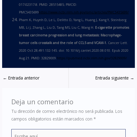
017-02317-8. PMID: 28515485; PMCID:
PMC5435699
https://www.ncbi.nlm.nih.gov/pmc/articles/PMC5435699/
Pham K, Huynh D, Le L, Delitto D, Yang L, Huang J, Kang Y, Steinberg
MB, Li J, Zhang L, Liu D, Tang MS, Liu C, Wang H.
E-cigarette promotes
breast carcinoma progression and lung metastasis: Macrophage-
tumor cells crosstalk and the role of CCL5 and VCAM-1.
Cancer Lett.
2020 Oct 28;491:132-145. doi: 10.1016/j.canlet.2020.08.010. Epub 2020
Aug 21. PMID: 32829009.
https://pubmed.ncbi.nlm.nih.gov/32829009/
←
Entrada anterior
Entrada siguiente
→
Deja un comentario
Tu dirección de correo electrónico no será publicada.
Los
campos obligatorios están marcados con
*
Escribe