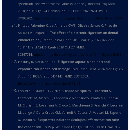
systematic review of the available evidence.]. Recenti Prog Med.
2020 Jan;111(1):30-43. Italian. doi: 10.1701/3294.32651. PMID:
31992902.
https://www.recentiprogressi.it/archivio/3294/articoli/32651/
Pintado-Palomino K, de Almeida CVVB, Oliveira-Santos C, Pires-de-
Souza FP, Tirapelli C.
The effect of electronic cigarettes on dental
enamel color.
J Esthet Restor Dent. 2019 Mar;31(2):160-165. doi:
10.1111/jerd.12436. Epub 2018 Oct 27. PMID:
30367714.
https://onlinelibrary.wiley.com/doi/abs/10.1111/jerd.12436
Holliday R, Kist R, Bauld L.
E-cigarette vapour is not inert and
exposure can lead to cell damage
. Evid Based Dent. 2016 Mar;17(1):2-
3. doi: 10.1038/sj.ebd.6401143. PMID: 27012563.
https://www.nature.com/articles/6401143
Canistro D, Vivarelli F, Cirillo S, Babot Marquillas C, Buschini A,
Lazzaretti M, Marchi L, Cardenia V, Rodriguez-Estrada MT, Lodovici
M, Cipriani C, Lorenzini A, Croco E, Marchionni S, Franchi P, Lucarini
M, Longo V, Della Croce CM, Vornoli A, Colacci A, Vaccari M, Sapone
A, Paolini M.
E-cigarettes induce toxicological effects that can raise
the cancer risk
. Sci Rep. 2017 May 17;7(1):2028. doi: 10.1038/s41598-