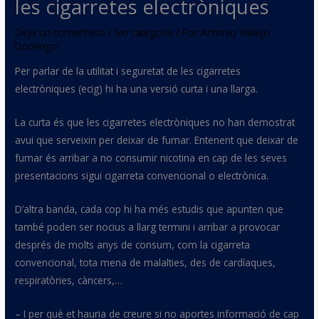
les cigarretes electròniques
Deja un comentario
/
Sin categoría
/ Por
Antonio Vallejo
Domingo
Per parlar de la utilitat i seguretat de les cigarretes
electròniques (
ecig
) hi ha una versió curta i una llarga.
La curta és que les cigarretes electròniques no han demostrat
avui que serveixin per deixar de fumar. Entenent que deixar de
fumar és arribar a no consumir nicotina en cap de les seves
presentacions sigui cigarreta convencional o electrònica.
D’altra banda, cada cop hi ha més estudis que apunten que
també poden ser nocius a llarg termini i arribar a provocar
després de molts anys de consum, com la cigarreta
convencional, tota mena de malalties, des de cardíaques,
respiratòries, càncers
,…
– I per què et hauria de creure si no aportes informació de cap