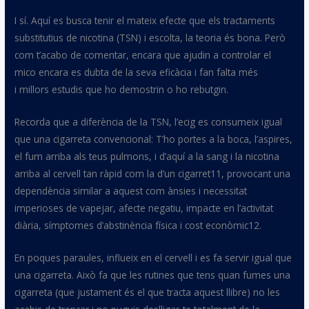
I sí. Aquí es busca tenir el mateix efecte que els tractaments
substitutius de nicotina (
TSN
) i escolta, la teoria és bona. Però
com t’acabo de comentar, encara que ajudin a controlar el
mico encara es dubta de la seva eficàcia i fan falta més
i millors estudis que ho demostrin o ho rebutgin.
Recorda que a diferència de la
TSN
, l’
ecig
es consumeix igual
que una cigarreta convencional: T’ho portes a la boca, l’aspires,
el fum arriba als teus pulmons, i d’aquí a la sang i la nicotina
arriba al cervell tan ràpid com la d’un
cigarret11
, provocant una
dependència similar a aquest com ànsies i necessitat
imperioses de
vapejar
, afecte negatiu, impacte en l’activitat
diària, símptomes d’abstinència física i cost
econòmic12
.
En poques paraules, influeix en el cervell i es fa servir igual que
una cigarreta. Això fa que les rutines que tens quan fumes una
cigarreta (que justament és el que tracta aquest llibre) no les