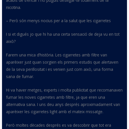
acabis de trencar i no puguis deslligar-te totalment de la
nicotina.
– Però són menys nocius per a la salut que les cigarretes
I si et digués jo que hi ha una certa sensació de deja
vu
en tot
això?
Farem una mica d’història. Les cigarretes amb filtre van
aparèixer just quan sorgien els primers estudis que alertaven
de la seva perillositat i es venien just com això, una forma
sana de fumar.
Hi va haver metges, experts i molta publicitat que recomanaven
fumar les noves cigarretes amb filtre, ja que eren una
alternativa sana. I uns deu anys després aproximadament van
aparèixer les cigarretes light amb el mateix missatge.
Però moltes dècades després es va descobrir que tot era