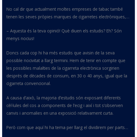
No cal dir que actualment moltes empreses de tabac també
tenen les seves pròpies marques de cigarretes electròniques
,…
– Aquesta és la teva opinió! Què diuen els estudis? Eh? Són
menys nocius!
Doncs cada cop hi ha més estudis que avisin de la seva
possible nocivitat a llarg termini. Hem de tenir en compte que
les possibles malalties de la cigarreta electrònica sorgirien
després de dècades de consum, en 30 o 40 anys, igual que la
cigarreta convencional.
A causa d’això, la majoria d’estudis són exposant diferents
cèl·lules del cos a components de l’
ecig
i així i tot s’observen
canvis i anomalies en una exposició relativament curta.
Però com que aquí hi ha tema per llarg el dividirem per parts…