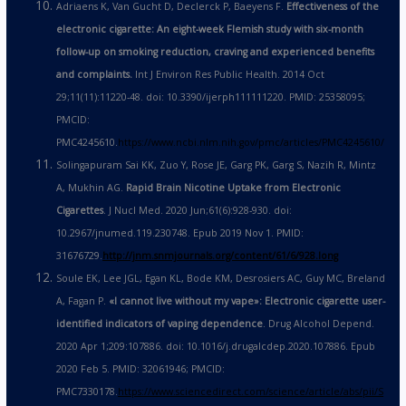
Adriaens K, Van Gucht D, Declerck P, Baeyens F.
Effectiveness of the
electronic cigarette: An eight-week Flemish study with six-month
follow-up on smoking reduction, craving and experienced benefits
and complaints.
Int J Environ Res Public Health. 2014 Oct
29;11(11):11220-48. doi: 10.3390/ijerph111111220. PMID: 25358095;
PMCID:
PMC4245610.
https://www.ncbi.nlm.nih.gov/pmc/articles/PMC4245610/
Solingapuram Sai KK, Zuo Y, Rose JE, Garg PK, Garg S, Nazih R, Mintz
A, Mukhin AG.
Rapid Brain Nicotine Uptake from Electronic
Cigarettes
. J Nucl Med. 2020 Jun;61(6):928-930. doi:
10.2967/jnumed.119.230748. Epub 2019 Nov 1. PMID:
31676729.
http://jnm.snmjournals.org/content/61/6/928.long
Soule EK, Lee JGL, Egan KL, Bode KM, Desrosiers AC, Guy MC, Breland
A, Fagan P.
«I cannot live without my vape»: Electronic cigarette user-
identified indicators of vaping dependence
. Drug Alcohol Depend.
2020 Apr 1;209:107886. doi: 10.1016/j.drugalcdep.2020.107886. Epub
2020 Feb 5. PMID: 32061946; PMCID:
PMC7330178.
https://www.sciencedirect.com/science/article/abs/pii/S