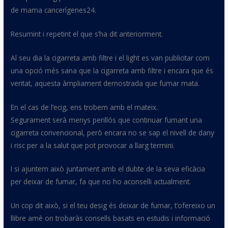
de mama
cancerígenes24
.
Resumint i repetint el que s’ha dit anteriorment.
Al seu dia la cigarreta amb filtre i el light es van publicitar com
una opció més sana que la cigarreta amb filtre i encara que és
veritat, aquesta àmpliament demostrada que fumar mata.
En el cas de l’
ecig
, ens trobem amb el mateix.
Segurament serà menys perillós que continuar fumant una
cigarreta convencional, però encara no se sap el nivell de dany
i risc per a la salut que pot provocar a llarg termini.
I si ajuntem això juntament amb el dubte de la seva eficàcia
per deixar de fumar,
fa
que no ho aconselli actualment.
Un cop dit això, si el teu desig és deixar de fumar, t’ofereixo un
llibre amè on trobaràs consells basats en estudis i informació