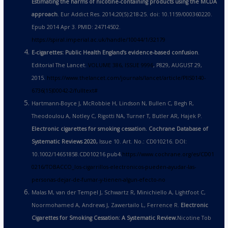
Estimating the harms of nicotine-containing products using the MCDA
approach
. Eur Addict Res. 2014;20(5):218-25. doi: 10.1159/000360220.
Epub 2014 Apr 3. PMID: 24714502.
https://spiral.imperial.ac.uk/handle/10044/1/32179
E-cigarettes: Public Health England’s evidence-based confusion
.
Editorial The Lancet.
VOLUME 386, ISSUE 9996
, P829, AUGUST 29,
2015.
https://www.thelancet.com/journals/lancet/article/PIIS0140-
6736(15)00042-2/fulltext#
Hartmann-Boyce J, McRobbie H, Lindson N, Bullen C, Begh R,
Theodoulou A, Notley C, Rigotti NA, Turner T, Butler AR, Hajek P.
Electronic cigarettes for smoking cessation. Cochrane Database of
Systematic Reviews 2020,
Issue 10. Art. No.: CD010216. DOI:
10.1002/14651858.CD010216.pub4.
https://www.cochrane.org/es/CD01
0216/TOBACCO_los-cigarrillos-electronicos-pueden-ayudar-las-
personas-dejar-de-fumar-y-tienen-algun-efecto-no
Malas M, van der Tempel J, Schwartz R, Minichiello A, Lightfoot C,
Noormohamed A, Andrews J, Zawertailo L, Ferrence R.
Electronic
Cigarettes for Smoking Cessation: A Systematic Review.
Nicotine Tob