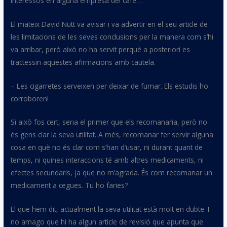
interessos en alguna empresa del cafè…
El mateix David
Nutt
va avisar i va advertir en el seu article de
les limitacions de les seves conclusions per la manera com s’hi
va arribar, però això no ha servit perquè a posteriori es
tractessin aquestes afirmacions amb cautela.
– Les cigarretes serveixen per deixar de fumar. Els estudis ho
corroboren!
Si això fos cert, seria el primer que els recomanaria, però no
és gens clar la seva utilitat. A més, recomanar fer servir alguna
cosa en què no és clar com s’han d’usar, ni durant quant de
temps, ni quines interaccions té amb altres medicaments, ni
efectes secundaris, ja que no m’agrada. És com recomanar un
medicament a cegues. Tu ho faries?
El que hem dit, actualment la seva utilitat està molt en dubte. I
no amago que hi ha algun article de revisió que apunta que