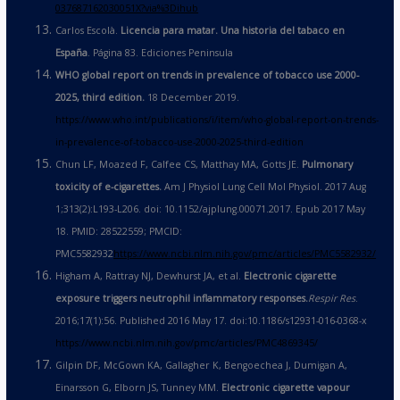
037687162030051X?via%3Dihub
Carlos Escolà.
Licencia para matar. Una historia del tabaco en
Espa
ñ
a
. Página 83. Ediciones Peninsula
WHO global report on trends in prevalence of tobacco use 2000-
2025, third edition.
18 December 2019.
https://www.who.int/publications/i/item/who-global-report-on-trends-
in-prevalence-of-tobacco-use-2000-2025-third-edition
Chun LF, Moazed F, Calfee CS, Matthay MA, Gotts JE.
Pulmonary
toxicity of e-cigarettes.
Am J Physiol Lung Cell Mol Physiol. 2017 Aug
1;313(2):L193-L206. doi: 10.1152/ajplung.00071.2017. Epub 2017 May
18. PMID: 28522559; PMCID:
PMC5582932
https://www.ncbi.nlm.nih.gov/pmc/articles/PMC5582932/
Higham A, Rattray NJ, Dewhurst JA, et al.
Electronic cigarette
exposure triggers neutrophil inflammatory responses.
Respir Res
.
2016;17(1):56. Published 2016 May 17. doi:10.1186/s12931-016-0368-x
https://www.ncbi.nlm.nih.gov/pmc/articles/PMC4869345/
Gilpin DF, McGown KA, Gallagher K, Bengoechea J, Dumigan A,
Einarsson G, Elborn JS, Tunney MM.
Electronic cigarette vapour