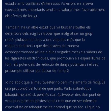
estudis amb conflictes d’interessos
i/o
errors en la seva
execució més importants tendien a valorar més favorablement
els efectes de l’
ecig1
.
També hi ha un altre estudi que va buscar a
twitter
els
defensors dels
ecig
i va trobar que malgrat ser un grup
reduït piulaven de dues a cinc vegades més que la
majoria
de
tuiters i que destacaven de manera
desproporcionada (d’una a dues vegades més) els sabors de
les cigarretes electròniques, que promouen els espais lliures de
fum, els potencials de reducció de danys potencials i el seu
presumpte utilitzar per deixar de
fumar2
.
Jo no et dic que al meu
tweeter
no parli (malament) de l’
ecig
. És
una proporció del total de què parlo. Parlo sobretot de
tabaquisme això sí, però és clar, ús
tweeter
des d’un punt de
vista principalment professional i crec que en ser infermer
especialista en tabaquisme és normal que ho faci. El que no