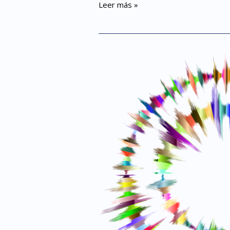
Leer más »
Fumador
automàtic