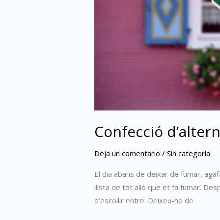
no
fumar
Confecció d’alter
Deja un comentario
/
Sin categoría
El dia abans de deixar de fumar, agafa
llista de tot allò que et fa fumar. De
d’escollir entre: Deixeu-ho de