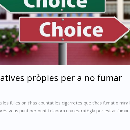
natives pròpies per a no fumar
 les fulles on t’has apuntat les cigarretes que t’has fumat o mira l
sprés veus punt per punt i elabora una estratègia per evitar fumar 