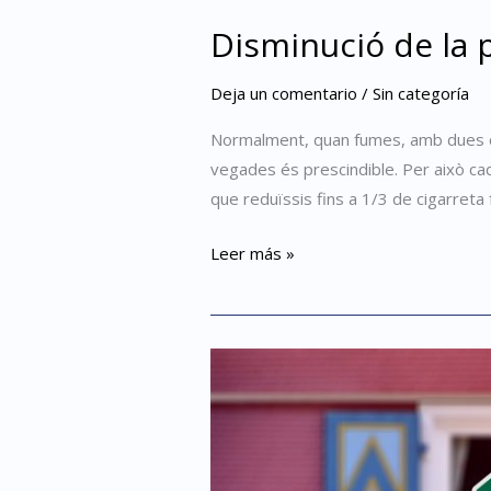
Disminució de la 
Deja un comentario
/
Sin categoría
Normalment, quan fumes, amb dues o t
vegades és prescindible. Per això cad
que reduïssis fins a 1/3 de cigarreta
Leer más »
Confecció
d’alternatives
pròpies
per
a