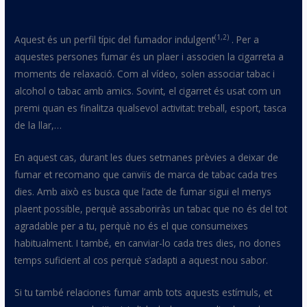
(1,2)
Aquest és un perfil típic del fumador indulgent
. Per a
aquestes persones fumar és un plaer i associen la cigarreta a
moments de relaxació. Com al vídeo, solen associar tabac i
alcohol o tabac amb amics. Sovint, el cigarret és usat com un
premi quan es finalitza qualsevol activitat: treball, esport, tasca
de la llar,…
En aquest cas, durant les dues setmanes prèvies a deixar de
fumar et recomano que canviïs de marca de tabac cada tres
dies. Amb això es busca que l’acte de fumar sigui el menys
plaent possible, perquè assaboriràs un tabac que no és del tot
agradable per a tu, perquè no és el que consumeixes
habitualment. I també, en canviar-lo cada tres dies, no dones
temps suficient al cos perquè s’adapti a aquest nou sabor.
Si tu també relaciones fumar amb tots aquests estímuls, et