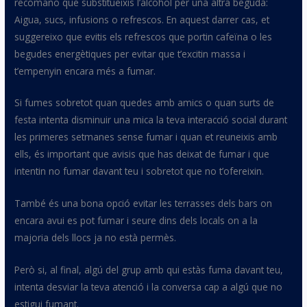
recomano que substitueixis l’alcohol per una altra beguda:
Aigua, sucs, infusions o refrescos. En aquest darrer cas, et
suggereixo que evitis els refrescos que portin cafeïna o les
begudes energètiques per evitar que t’excitin massa i
t’empenyin encara més a fumar.
Si fumes sobretot quan quedes amb amics o quan surts de
festa intenta disminuir una mica la teva interacció social durant
les primeres setmanes sense fumar i quan et reuneixis amb
ells, és important que avisis que has deixat de fumar i que
intentin no fumar davant teu i sobretot que no t’ofereixin.
També és una bona opció evitar les terrasses dels bars on
encara avui es pot fumar i seure dins dels locals on a la
majoria dels llocs ja no està permès.
Però si, al final, algú del grup amb qui estàs fuma davant teu,
intenta desviar la teva atenció i la conversa cap a algú que no
estigui fumant.