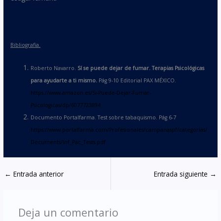
Bibliografia.
Roberto Navarro.
S
í
se puede dejar de fumar. Terapias Psicol
ó
gicas
para ayudarte a ti mismo.
Pág 9-10 Editorial PAX MÉXICO.
https://www.amazon.es/Si-Puede-Dejar-Fumar-
Psicologicas/dp/6077723894
Documento Portalfarma. Test sobre tabaquismo. Pág 6-7
https://www.portalfarma.com/Profesionales/campanaspf/categorias/
Documents/Inf_Pac_Tests.pdf
←
Entrada anterior
Entrada siguiente
→
Deja un comentario