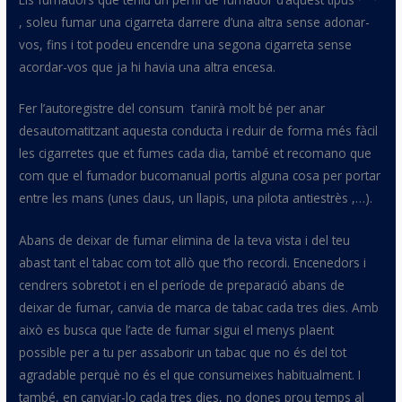
, soleu fumar una cigarreta darrere d’una altra sense adonar-
vos, fins i tot podeu encendre una segona cigarreta sense
acordar-vos que ja hi havia una altra encesa.
Fer l’autoregistre del consum t’anirà molt bé per anar
desautomatitzant aquesta conducta i reduir de forma més fàcil
les cigarretes que et fumes cada dia, també et recomano que
com que el fumador bucomanual portis alguna cosa per portar
entre les mans (unes claus, un llapis, una pilota antiestrès ,…).
Abans de deixar de fumar elimina de la teva vista i del teu
abast tant el tabac com tot allò que t’ho recordi. Encenedors i
cendrers sobretot i en el període de preparació abans de
deixar de fumar, canvia de marca de tabac cada tres dies. Amb
això es busca que l’acte de fumar sigui el menys plaent
possible per a tu per assaborir un tabac que no és del tot
agradable perquè no és el que consumeixes habitualment. I
també, en canviar-lo cada tres dies, no dones prou temps al