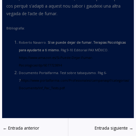
cos perquè s’adapti a aquest nou sabor i gaudeixi una altra
vegada de l’acte de fumar.
Bibliografia:
Roberto Navarro.
S
í
se puede dejar de fumar. Terapias Psicol
ó
gicas
para ayudarte a ti mismo.
Pág 9-10 Editorial PAX MÉXICO.
https://www.amazon.es/Si-Puede-Dejar-Fumar-
Psicologicas/dp/6077723894
Documento Portalfarma. Test sobre tabaquismo. Pág 6-
7
https://www.portalfarma.com/Profesionales/campanaspf/categorias/
Documents/Inf_Pac_Tests.pdf
←
Entrada anterior
Entrada siguiente
→