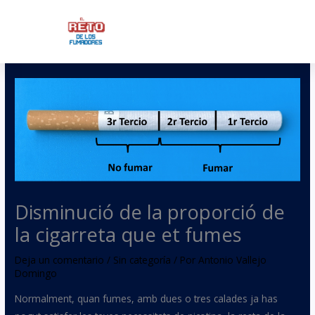
Ir
al
contenido
Disminució de la proporció de
la cigarreta que et fumes
Deja un comentario
/
Sin categoría
/ Por
Antonio Vallejo
Domingo
Normalment, quan fumes, amb dues o tres calades ja has