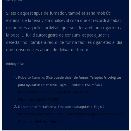
Si ets d’aquest tipus de fumador, també et seria molt útil
eliminar de la teva vista qualsevol cosa que et recordi al tabac i
evitar totes aquelles activitats que sols fer amb una cigarreta a
la boca. El full d’autoregistre de consum et pot ajudar a
detectar-ho i també a reduir de forma fàcil les cigarretes al dia
que consumeixes abans de deixar de fumar.
Bibliografia:
Roberto Navarro.
S
í
se puede dejar de fumar. Terapias Psicol
ó
gicas
para ayudarte a ti mismo.
Pág 9-10 Editorial PAX MÉXICO.
https://www.amazon.es/Si-Puede-Dejar-Fumar-
Psicologicas/dp/6077723894
Documento Portalfarma. Test sobre tabaquismo. Pág 6-7
https://www.portalfarma.com/Profesionales/campanaspf/categorias/
Documents/Inf_Pac_Tests.pdf