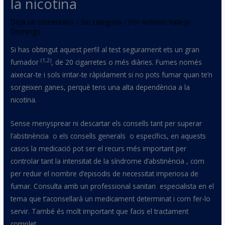
la nicotina
Deja un comentario
/
Sin categoría
/ Por
Antonio Vallejo
Domingo
Si has obtingut aquest perfil al test segurament ets un gran
(1,2)
fumador
, de 20 cigarretes o més diàries. Fumes només
aixecar-te i sols irritar-te ràpidament si no pots fumar quan te’n
sorgeixen ganes, perquè tens una alta dependència a la
nicotina.
Sense menysprear ni descartar els consells tant per superar
l’abstinència o els consells generals o específics, en aquests
casos la medicació pot ser el recurs més important per
controlar tant la intensitat de la síndrome d’abstinència , com
per reduir el nombre d’episodis de necessitat imperiosa de
fumar. Consulta amb un professional sanitari especialista en el
tema que t’aconsellarà un medicament determinat i com fer-lo
servir. També és molt important que facis el tractament
complet.