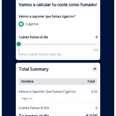
Vamos a calcular tu coste como fumador
Vamos a suponer que fumas cigarros
*
Cigarros
Cuánto fumas al día
0
0
100
Dinos cuanto fumas cada día
Total Summary
Nombre
Total
Vamos A Suponer Que Fumas Cigarros
0.25
Cigarros
Cuánto Fumas Al Día
0
Te gastas al día
€ 0.00