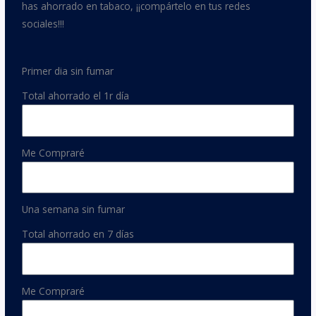
has ahorrado en tabaco, ¡¡compártelo en tus redes
sociales!!!
Primer dia sin fumar
Total ahorrado el 1r día
Me Compraré
Una semana sin fumar
Total ahorrado en 7 días
Me Compraré