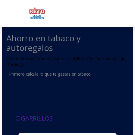
Ir
al
contenido
Ahorro en tabaco y
autoregalos
2 comentarios
/
Anexos externos al libro
/ Por
Antonio Vallejo
Domingo
Primero calcula lo que te gastas en tabaco.
CIGARRILLOS