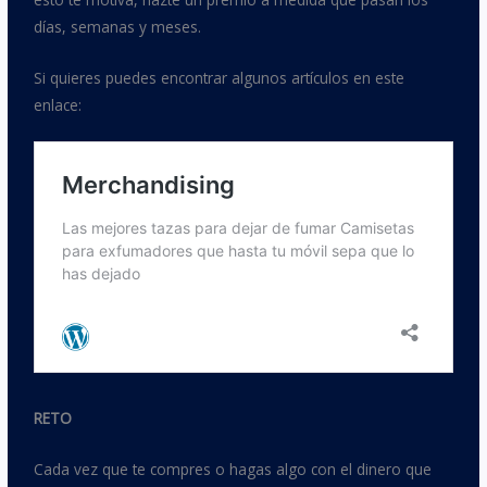
días, semanas y meses.
Si quieres puedes encontrar algunos artículos en este
enlace:
RETO
Cada vez que te compres o hagas algo con el dinero que