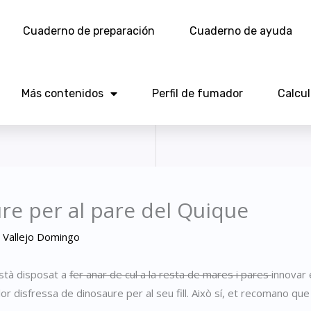
Cuaderno de preparación
Cuaderno de ayuda
Más contenidos
Perfil de fumador
Calcu
re per al pare del Quique
 Vallejo Domingo
està disposat a
fer anar de cul a la resta de mares i pares
innovar 
llor disfressa de dinosaure per al seu fill. Això sí, et recomano q