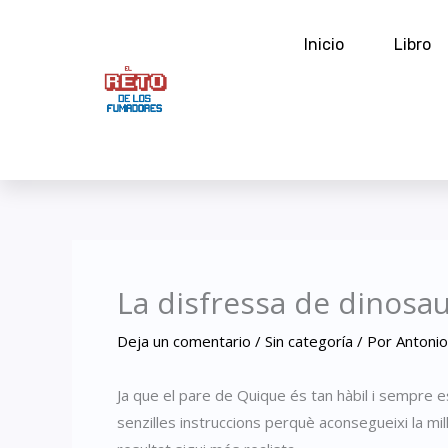
Ir
al
Inicio
Libro
contenido
La disfressa de dinosau
Deja un comentario
/
Sin categoría
/ Por
Antonio
Ja que el pare de Quique és tan hàbil i sempre 
senzilles instruccions perquè aconsegueixi la mi