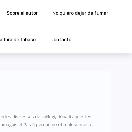
Sobre el autor
No quiero dejar de fumar
ladora de tabaco
Contacto
en les disfresses de col·legi, dóna-li aquestes
ue amaguis el Pas 5 perquè
no et molesti més
el