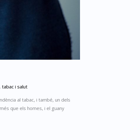
,
tabac i salut
dència al tabac, i també, un dels
 més que els homes, i el guany