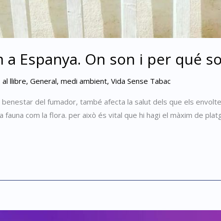
 a Espanya. On son i per qué s
l llibre
,
General
,
medi ambient
,
Vida Sense Tabac
 el benestar del fumador, també afecta la salut dels que els envolte
a fauna com la flora. per això és vital que hi hagi el màxim de pla