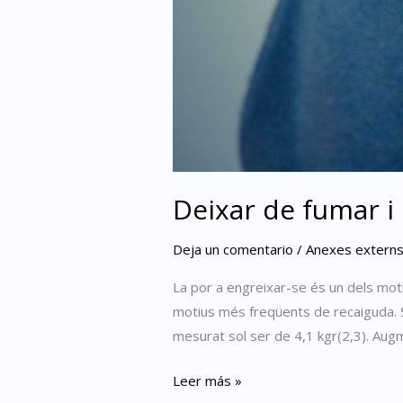
Deixar de fumar i
Deja un comentario
/
Anexes externs a
La por a engreixar-se és un dels moti
motius més freqüents de recaiguda. S
mesurat sol ser de 4,1 kgr(2,3). Aug
Leer más »