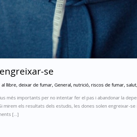
 engreixar-se
l llibre
,
deixar de fumar
,
General
,
nutrició
,
riscos de fumar
,
salut
us més importants per no intentar fer el pas i abandonar la depen
i mirem els resultats dels estudis, les dones solen engreixar-se
ments […]