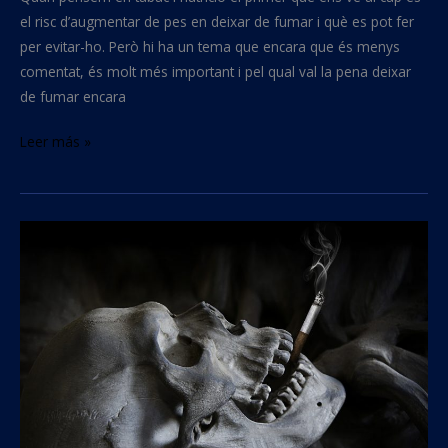
el risc d’augmentar de pes en deixar de fumar i què es pot fer
per evitar-ho. Però hi ha un tema que encara que és menys
comentat, és molt més important i pel qual val la pena deixar
de fumar encara
Leer más »
Efectes
de
fumar
a
la
salut