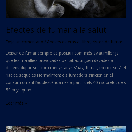
Efectes de fumar a la salut
Deja un comentario
/
Anexes externs al llibre
,
riscos de fumar
Deixar de fumar sempre és positiu i com més aviat millor ja
que les malalties provocades pel tabac triguen dècades a
desenvolupar-se i com menys anys s’hagi fumat, menor serà el
risc de seqüeles Normalment els fumadors s’inicien en el
consum durant l’adolescència i és a partir dels 40 i sobretot dels
50 anys quan
Leer más »
Platges