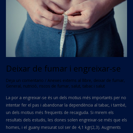
i
engreixar-
se
Deixar de fumar i engreixar-se
Deja un comentario
/
Anexes externs al llibre
,
deixar de fumar
,
General
,
nutrició
,
riscos de fumar
,
salut
,
tabac i salut
La por a engreixar-se és un dels motius més importants per no
intentar fer el pas i abandonar la dependència al tabac, i també,
un dels motius més freqüents de recaiguda. Si mirem els
resultats dels estudis, les dones solen engreixar-se més que els
homes, i el guany mesurat sol ser de 4,1 kgr(2,3). Augments