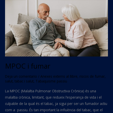
fumar
MPOC i fumar
Deja un comentario
/
Anexes externs al llibre
,
riscos de fumar
,
salut
,
tabac i salut
,
Tabaquisme passiu
La MPOC (Malaltia Pulmonar Obstructiva Crònica) és una
malaltia crònica, limitant, que redueix l’esperança de vida i el
culpable de la qual és el tabac, ja sigui per ser un fumador actiu
com a passiu. És tan important la influència del tabac, que el