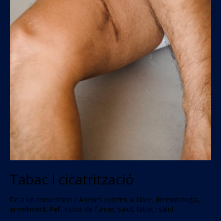
Tabac i cicatrització
Deja un comentario
/
Anexes externs al llibre
,
dermatologia
,
envelliment
,
Pell
,
riscos de fumar
,
salut
,
tabac i salut