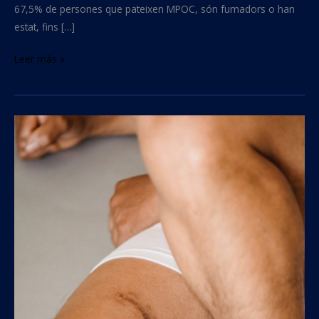
67,5% de persones que pateixen MPOC, són fumadors o han
estat, fins […]
Leer más »
Tabac
i
cicatrització