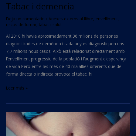
Tabac i demencia
Deja un comentario
/
Anexes externs al llibre
,
envelliment
,
riscos de fumar
,
tabac i salut
Al 2010 hi havia aproximadament 36 milions de persones
diagnosticades de demència i cada any es diagnostiquen uns
7,7 milions nous casos. Això està relacionat directament amb
l’envelliment progressiu de la població i l’augment d’esperança
de vida Però entre les més de 40 malalties diferents que de
forma directa o indirecta provoca el tabac, hi
Leer más »
Deixar
de
fumar