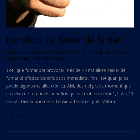
Beneficis de deixar de fumar
Deja un comentario
/
Anexes externs al llibre
,
deixar de fumar
,
tabac i salut
,
Vida Sense Tabac
Tot i que fumar pot provocar més de 40 malalties deixar de
fumar té efectes beneficiosos immediats, fins i tot quan ja es
pateix alguna malaltia crònica. Així, des del precís moment que
es deixa de fumar els beneficis que se n’obtenen són1,2: Als 20
minuts Disminució de la Tensió arterial i el pols Millora
Leer más »