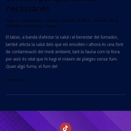
necessàries
Deja un comentario
/
Anexes externs al llibre
,
General
,
medi
ambient
,
Vida Sense Tabac
El tabac, a banda d’afectar la salut i el benestar del fumador,
també afecta la salut dels que els envolten i alhora és una font
de contaminació del medi ambient, tant la fauna com la flora.
per això és vital que hi hagi el màxim de platges sense fum.
Quan algú fuma, el fum del
Leer más »