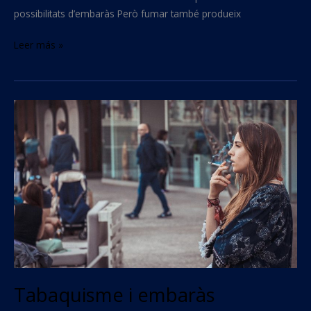
possibilitats d’embaràs Però fumar també produeix
Leer más »
Tabaquisme
i
embaràs
Tabaquisme i embaràs