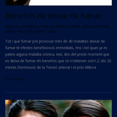
Beneficis de deixar de fumar
Deja un comentario
/
Anexes externs al llibre
,
deixar de fumar
,
tabac i salut
,
Vida Sense Tabac
Tot i que fumar pot provocar més de 40 malalties deixar de
fumar té efectes beneficiosos immediats, fins i tot quan ja es
pateix alguna malaltia crònica. Així, des del precís moment que
es deixa de fumar els beneficis que se n’obtenen són1,2: Als 20
minuts Disminució de la Tensió arterial i el pols Millora
Leer más »
Fumar
i
envelliment