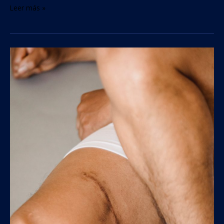
Leer más »
Tabac
i
cicatrització