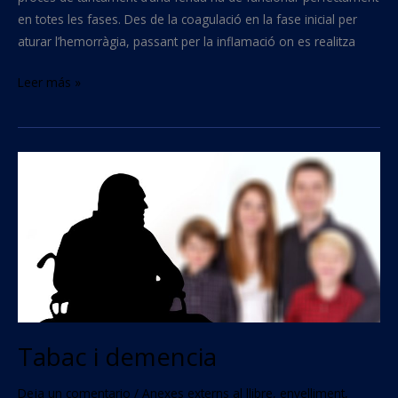
en totes les fases. Des de la coagulació en la fase inicial per
aturar l’hemorràgia, passant per la inflamació on es realitza
Leer más »
Tabac
i
demencia
Tabac i demencia
Deja un comentario
/
Anexes externs al llibre
,
envelliment
,