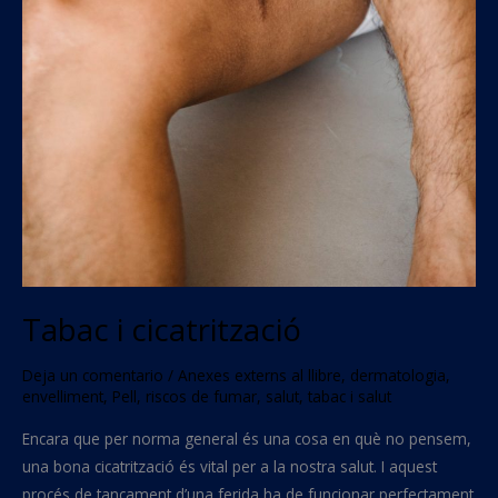
Tabac i cicatrització
Deja un comentario
/
Anexes externs al llibre
,
dermatologia
,
envelliment
,
Pell
,
riscos de fumar
,
salut
,
tabac i salut
Encara que per norma general és una cosa en què no pensem,
una bona cicatrització és vital per a la nostra salut. I aquest
procés de tancament d’una ferida ha de funcionar perfectament