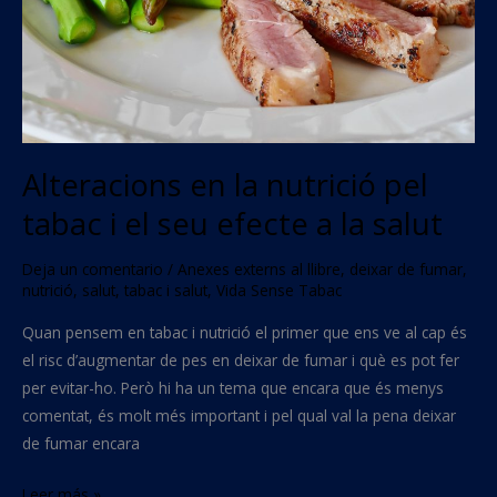
i
el
seu
efecte
a
la
Alteracions en la nutrició pel
salut
tabac i el seu efecte a la salut
Deja un comentario
/
Anexes externs al llibre
,
deixar de fumar
,
nutrició
,
salut
,
tabac i salut
,
Vida Sense Tabac
Quan pensem en tabac i nutrició el primer que ens ve al cap és
el risc d’augmentar de pes en deixar de fumar i què es pot fer
per evitar-ho. Però hi ha un tema que encara que és menys
comentat, és molt més important i pel qual val la pena deixar
de fumar encara
Leer más »