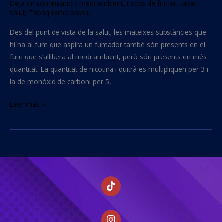
Deja un comentario
/
medi ambient
,
riscos de fumar
,
tabac i
salut
,
Tabaquisme passiu
Des del punt de vista de la salut, les mateixes substàncies que
hi ha al fum que aspira un fumador també són presents en el
fum que s’allibera al medi ambient, però són presents en més
quantitat. La quantitat de nicotina i quitrà es multipliquen per 3 i
la de monòxid de carboni per 5,
Leer más »