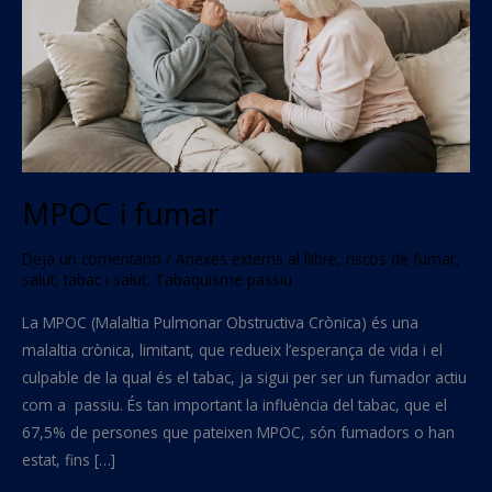
MPOC i fumar
Deja un comentario
/
Anexes externs al llibre
,
riscos de fumar
,
salut
,
tabac i salut
,
Tabaquisme passiu
La MPOC (Malaltia Pulmonar Obstructiva Crònica) és una
malaltia crònica, limitant, que redueix l’esperança de vida i el
culpable de la qual és el tabac, ja sigui per ser un fumador actiu
com a passiu. És tan important la influència del tabac, que el
67,5% de persones que pateixen MPOC, són fumadors o han
estat, fins […]