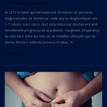
riscos de fumar
,
tabac i salut
Al 2010 hi havia aproximadament 36 milions de persones
diagnosticades de demència i cada any es diagnostiquen uns
7,7 milions nous casos. Això està relacionat directament amb
l’envelliment progressiu de la població i l’augment d’esperança
de vida Però entre les més de 40 malalties diferents que de
forma directa o indirecta provoca el tabac, hi
Leer más »
Deixar
de
fumar
i
engreixar-
se