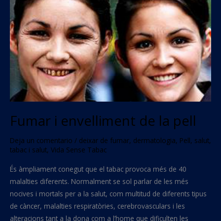
de
la
pell
Fumar i envelliment de la pell
Deja un comentario
/
deixar de fumar
,
dermatologia
,
Pell
,
salut
,
tabac i salut
,
Vida Sense Tabac
És àmpliament conegut que el tabac provoca més de 40
malalties diferents. Normalment se sol parlar de les més
nocives i mortals per a la salut, com multitud de diferents tipus
de càncer, malalties respiratòries, cerebrovasculars i les
alteracions tant a la dona com a l’home que dificulten les