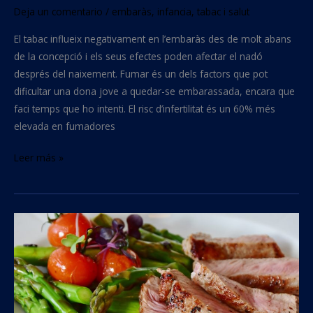
Deja un comentario
/
embaràs
,
infancia
,
tabac i salut
El tabac influeix negativament en l’embaràs des de molt abans
de la concepció i els seus efectes poden afectar el nadó
després del naixement. Fumar és un dels factors que pot
dificultar una dona jove a quedar-se embarassada, encara que
faci temps que ho intenti. El risc d’infertilitat és un 60% més
elevada en fumadores
Leer más »
Alteracions
en
la
nutrició
pel
tabac